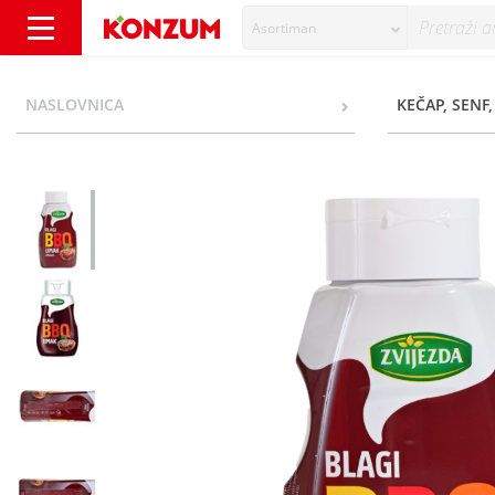
Asortiman
Zvijezda BBQ Umak blagi 500 g - Konzum
NASLOVNICA
KEČAP, SENF