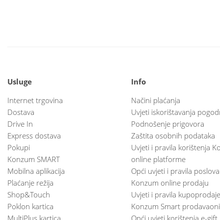
Usluge
Info
Internet trgovina
Načini plaćanja
Dostava
Uvjeti iskorištavanja pogod
Drive In
Podnošenje prigovora
Express dostava
Zaštita osobnih podataka
Pokupi
Uvjeti i pravila korištenja
Konzum SMART
online platforme
Mobilna aplikacija
Opći uvjeti i pravila poslov
Plaćanje režija
Konzum online prodaju
Shop&Touch
Uvjeti i pravila kupoprodaj
Poklon kartica
Konzum Smart prodavaoni
MultiPlus kartica
Opći uvjeti korištenja e-gift