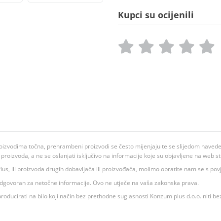
Kupci su ocijenili
oizvodima točna, prehrambeni proizvodi se često mijenjaju te se slijedom navedeno
ju proizvoda, a ne se oslanjati isključivo na informacije koje su objavljene na web st
 K Plus, ili proizvoda drugih dobavljača ili proizvođača, molimo obratite nam se s p
 odgovoran za netočne informacije. Ovo ne utječe na vaša zakonska prava.
roducirati na bilo koji način bez prethodne suglasnosti Konzum plus d.o.o. niti be