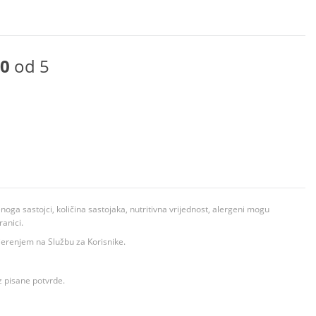
0
od 5
ga sastojci, količina sastojaka, nutritivna vrijednost, alergeni mogu
ranici.
ovjerenjem na Službu za Korisnike.
z pisane potvrde.