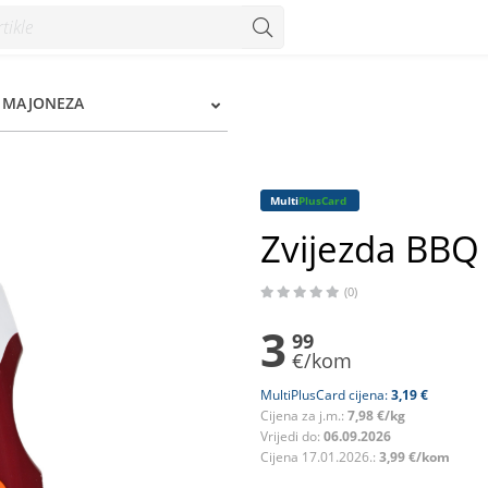
, MAJONEZA
Multi
PlusCard
Zvijezda BBQ
(0)
3
99
€/kom
MultiPlusCard cijena:
3,19 €
Cijena za j.m.:
7,98 €/kg
Vrijedi do:
06.09.2026
Cijena 17.01.2026.:
3,99 €/kom