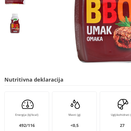
Nutritivna deklaracija
Energija (kJ/kcal)
Masti (g)
Ugljikohidrati (
492/116
<0,5
27