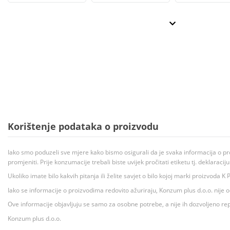
Korištenje podataka o proizvodu
Iako smo poduzeli sve mjere kako bismo osigurali da je svaka informacija o pr
promjeniti. Prije konzumacije trebali biste uvijek pročitati etiketu tj. deklaraci
Ukoliko imate bilo kakvih pitanja ili želite savjet o bilo kojoj marki proizvoda
Iako se informacije o proizvodima redovito ažuriraju, Konzum plus d.o.o. nije
Ove informacije objavljuju se samo za osobne potrebe, a nije ih dozvoljeno rep
Konzum plus d.o.o.