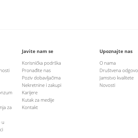
Javite nam se
Upoznajte nas
Korisnička podrška
O nama
nosti
Pronađite nas
Društvena odgovo
Poziv dobavljačima
Jamstvo kvalitete
Nekretnine i zakupi
Novosti
 Konzum
Karijere
Kutak za medije
anja za
Kontakt
e u
ci