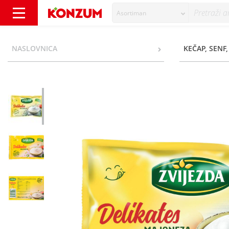
Asortiman
Zvijezda Delikates majoneza 85 g - Konzum
NASLOVNICA
KEČAP, SENF