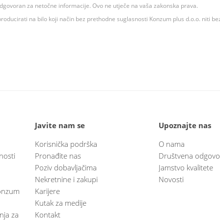
 odgovoran za netočne informacije. Ovo ne utječe na vaša zakonska prava.
roducirati na bilo koji način bez prethodne suglasnosti Konzum plus d.o.o. niti be
Javite nam se
Upoznajte nas
Korisnička podrška
O nama
nosti
Pronađite nas
Društvena odgovo
Poziv dobavljačima
Jamstvo kvalitete
Nekretnine i zakupi
Novosti
 Konzum
Karijere
Kutak za medije
anja za
Kontakt