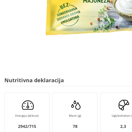
Nutritivna deklaracija
Energija (kJ/kcal)
Masti (g)
Ugljikohidrati (
2942/715
78
2,3