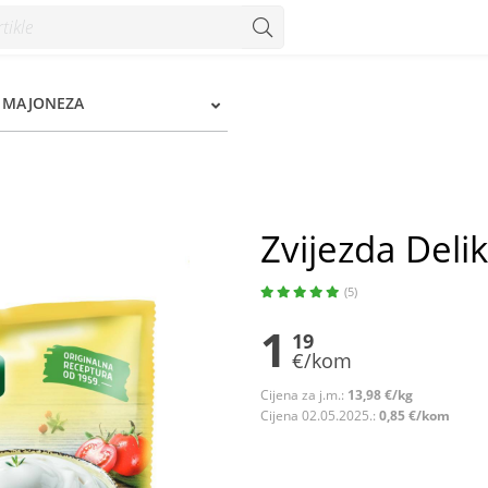
, MAJONEZA
Zvijezda Deli
(5)
1
19
€/kom
Cijena za j.m.:
13,98 €/kg
Cijena 02.05.2025.:
0,85 €/kom