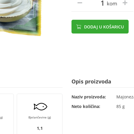
kom
DODAJ U KOŠARICU
Opis proizvoda
Naziv proizvoda:
Majonez
Neto količina:
85 g
g)
Bjelančevine (g)
1,1