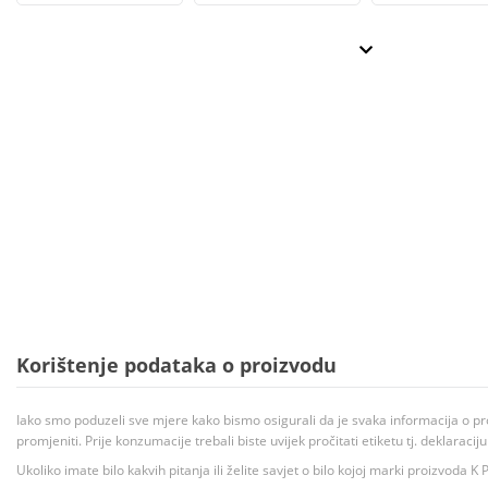
Korištenje podataka o proizvodu
Iako smo poduzeli sve mjere kako bismo osigurali da je svaka informacija o pr
promjeniti. Prije konzumacije trebali biste uvijek pročitati etiketu tj. deklaraci
Ukoliko imate bilo kakvih pitanja ili želite savjet o bilo kojoj marki proizvoda