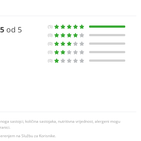
(5)
5
od 5
(0)
(0)
(0)
(0)
ga sastojci, količina sastojaka, nutritivna vrijednost, alergeni mogu
ranici.
ovjerenjem na Službu za Korisnike.