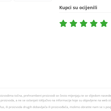
Kupci su ocijenili
oizvodima točna, prehrambeni proizvodi se često mijenjaju te se slijedom navedeno
ju proizvoda, a ne se oslanjati isključivo na informacije koje su objavljene na web st
 K Plus, ili proizvoda drugih dobavljača ili proizvođača, molimo obratite nam se s p