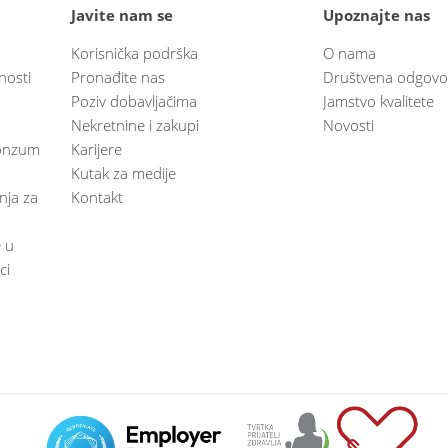
Javite nam se
Upoznajte nas
Korisnička podrška
O nama
nosti
Pronađite nas
Društvena odgovo
Poziv dobavljačima
Jamstvo kvalitete
Nekretnine i zakupi
Novosti
 Konzum
Karijere
Kutak za medije
anja za
Kontakt
e u
ci