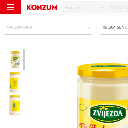
Asortiman
Zvijezda Delikates majoneza 620 g - Konzum
NASLOVNICA
KEČAP, SENF