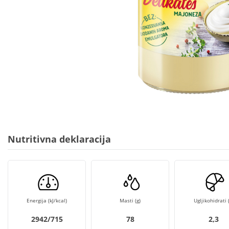
Nutritivna deklaracija
Energija (kJ/kcal)
Masti (g)
Ugljikohidrati (
2942/715
78
2,3