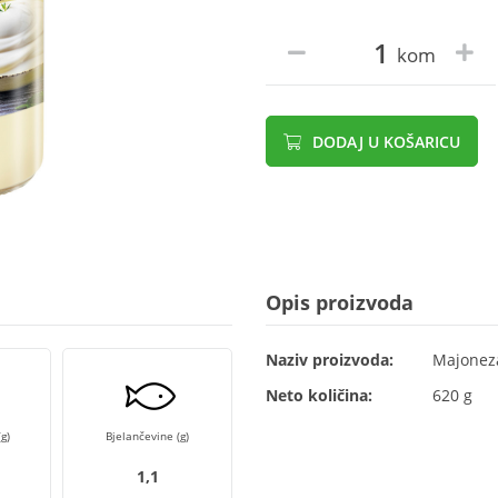
kom
DODAJ U KOŠARICU
Opis proizvoda
Naziv proizvoda:
Majonez
Neto količina:
620 g
g)
Bjelančevine (g)
1,1