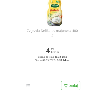
Zvijezda Delikates majoneza 400
g
4
29
€/kom
Cijena za j.m.:
10,73 €/kg
Cijena 02.05.2025.:
3,99 €/kom
Dodaj