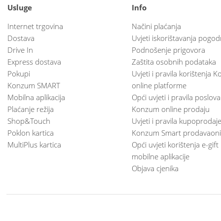
Usluge
Info
Internet trgovina
Načini plaćanja
Dostava
Uvjeti iskorištavanja pogod
Drive In
Podnošenje prigovora
Express dostava
Zaštita osobnih podataka
Pokupi
Uvjeti i pravila korištenja
Konzum SMART
online platforme
Mobilna aplikacija
Opći uvjeti i pravila poslov
Plaćanje režija
Konzum online prodaju
Shop&Touch
Uvjeti i pravila kupoprodaj
Poklon kartica
Konzum Smart prodavaoni
MultiPlus kartica
Opći uvjeti korištenja e-gift
mobilne aplikacije
Objava cjenika