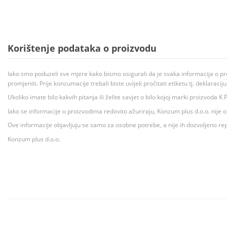
Korištenje podataka o proizvodu
Iako smo poduzeli sve mjere kako bismo osigurali da je svaka informacija o pr
promjeniti. Prije konzumacije trebali biste uvijek pročitati etiketu tj. deklaraci
Ukoliko imate bilo kakvih pitanja ili želite savjet o bilo kojoj marki proizvoda
Iako se informacije o proizvodima redovito ažuriraju, Konzum plus d.o.o. nije
Ove informacije objavljuju se samo za osobne potrebe, a nije ih dozvoljeno rep
Konzum plus d.o.o.