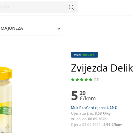
, MAJONEZA
Multi
PlusCard
Zvijezda Deli
(15)
5
29
€/kom
MultiPlusCard cijena:
4,29 €
Cijena za j.m.:
8,53 €/kg
Vrijedi do:
06.09.2026
Cijena 02.05.2025.:
4,99 €/kom