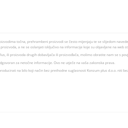
oizvodima točna, prehrambeni proizvodi se često mijenjaju te se slijedom navedeno
ju proizvoda, a ne se oslanjati isključivo na informacije koje su objavljene na web st
 K Plus, ili proizvoda drugih dobavljača ili proizvođača, molimo obratite nam se s p
 odgovoran za netočne informacije. Ovo ne utječe na vaša zakonska prava.
roducirati na bilo koji način bez prethodne suglasnosti Konzum plus d.o.o. niti be