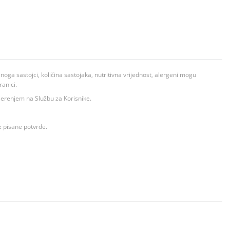
ga sastojci, količina sastojaka, nutritivna vrijednost, alergeni mogu
ranici.
ovjerenjem na Službu za Korisnike.
z pisane potvrde.