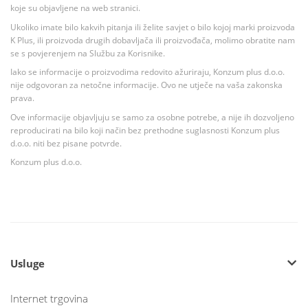
koje su objavljene na web stranici.
Ukoliko imate bilo kakvih pitanja ili želite savjet o bilo kojoj marki proizvoda
K Plus, ili proizvoda drugih dobavljača ili proizvođača, molimo obratite nam
se s povjerenjem na Službu za Korisnike.
Iako se informacije o proizvodima redovito ažuriraju, Konzum plus d.o.o.
nije odgovoran za netočne informacije. Ovo ne utječe na vaša zakonska
prava.
Ove informacije objavljuju se samo za osobne potrebe, a nije ih dozvoljeno
reproducirati na bilo koji način bez prethodne suglasnosti Konzum plus
d.o.o. niti bez pisane potvrde.
Konzum plus d.o.o.
Usluge
Internet trgovina