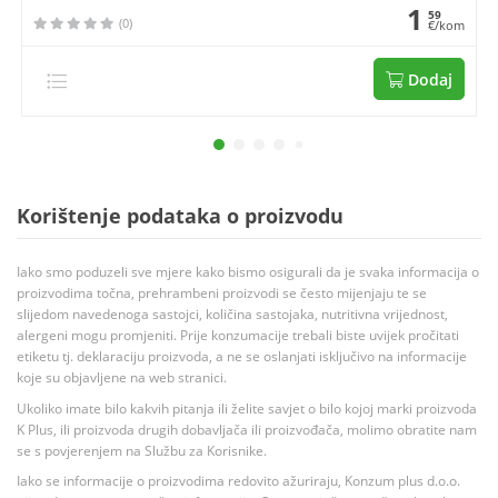
1
59
(0)
€/kom
Dodaj
Korištenje podataka o proizvodu
Iako smo poduzeli sve mjere kako bismo osigurali da je svaka informacija o
proizvodima točna, prehrambeni proizvodi se često mijenjaju te se
slijedom navedenoga sastojci, količina sastojaka, nutritivna vrijednost,
alergeni mogu promjeniti. Prije konzumacije trebali biste uvijek pročitati
etiketu tj. deklaraciju proizvoda, a ne se oslanjati isključivo na informacije
koje su objavljene na web stranici.
Ukoliko imate bilo kakvih pitanja ili želite savjet o bilo kojoj marki proizvoda
K Plus, ili proizvoda drugih dobavljača ili proizvođača, molimo obratite nam
se s povjerenjem na Službu za Korisnike.
Iako se informacije o proizvodima redovito ažuriraju, Konzum plus d.o.o.