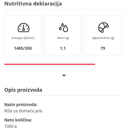
Nutritivna deklaracija
Energija (kJ/kcal)
Masti (g)
Ugljikohidrati (g)
1485/350
1,1
79
Opis proizvoda
Naziv proizvoda:
Riža za domaća jela.
Neto količina:
1000 g