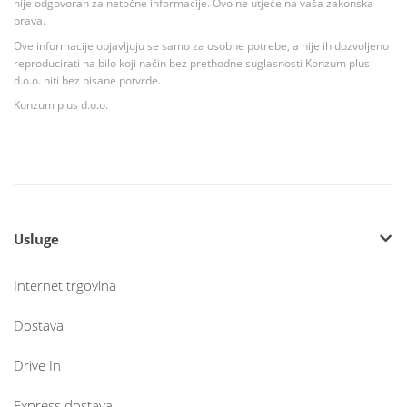
nije odgovoran za netočne informacije. Ovo ne utječe na vaša zakonska
prava.
Ove informacije objavljuju se samo za osobne potrebe, a nije ih dozvoljeno
reproducirati na bilo koji način bez prethodne suglasnosti Konzum plus
d.o.o. niti bez pisane potvrde.
Konzum plus d.o.o.
Usluge
Internet trgovina
Dostava
Drive In
Express dostava