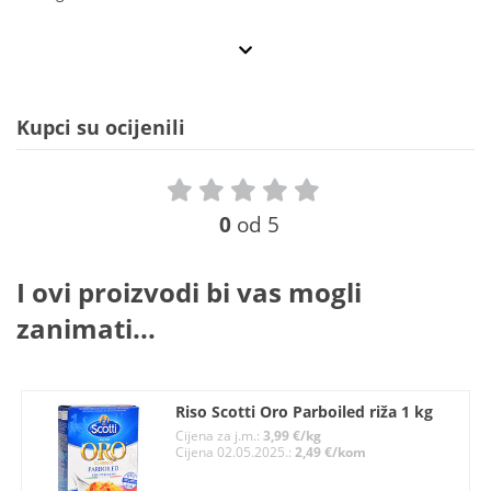
Kupci su ocijenili
0
od 5
I ovi proizvodi bi vas mogli
zanimati...
Riso Scotti Oro Parboiled riža 1 kg
Cijena za j.m.:
3,99 €/kg
Cijena 02.05.2025.:
2,49 €/kom