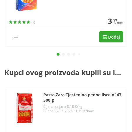
3
99
(2)
€/kom
Dodaj
Kupci ovog proizvoda kupili su i...
Pasta Zara Tjestenina penne lisce n˚47
500 g
Cijena za j.m.:
3,18 €/kg
Cijena 02.05.2025.:
1,59 €/kom