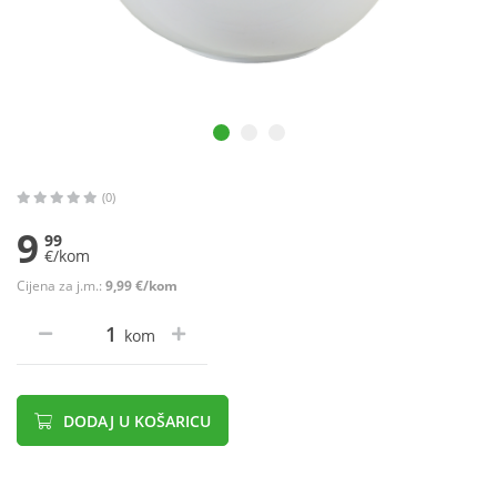
(0)
9
99
€/kom
Cijena za j.m.:
9,99 €/kom
kom
DODAJ U KOŠARICU