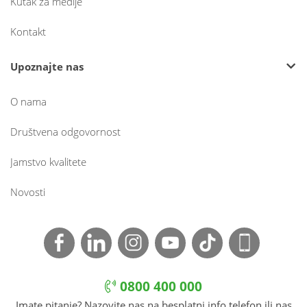
Kutak za medije
Kontakt
Upoznajte nas
O nama
Društvena odgovornost
Jamstvo kvalitete
Novosti
0800 400 000
Imate pitanje? Nazovite nas na besplatni info telefon ili nas