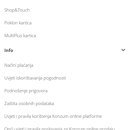
Shop&Touch
Poklon kartica
MultiPlus kartica
Info
Načini plaćanja
Uvjeti iskorištavanja pogodnosti
Podnošenje prigovora
Zaštita osobnih podataka
Uvjeti i pravila korištenja Konzum online platforme
Opći uvjeti i pravila poslovanja za Konzum online prodaju