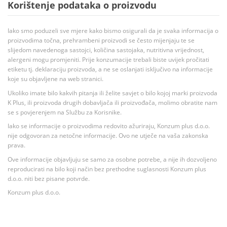
Korištenje podataka o proizvodu
Iako smo poduzeli sve mjere kako bismo osigurali da je svaka informacija o
proizvodima točna, prehrambeni proizvodi se često mijenjaju te se
slijedom navedenoga sastojci, količina sastojaka, nutritivna vrijednost,
alergeni mogu promjeniti. Prije konzumacije trebali biste uvijek pročitati
etiketu tj. deklaraciju proizvoda, a ne se oslanjati isključivo na informacije
koje su objavljene na web stranici.
Ukoliko imate bilo kakvih pitanja ili želite savjet o bilo kojoj marki proizvoda
K Plus, ili proizvoda drugih dobavljača ili proizvođača, molimo obratite nam
se s povjerenjem na Službu za Korisnike.
Iako se informacije o proizvodima redovito ažuriraju, Konzum plus d.o.o.
nije odgovoran za netočne informacije. Ovo ne utječe na vaša zakonska
prava.
Ove informacije objavljuju se samo za osobne potrebe, a nije ih dozvoljeno
reproducirati na bilo koji način bez prethodne suglasnosti Konzum plus
d.o.o. niti bez pisane potvrde.
Konzum plus d.o.o.