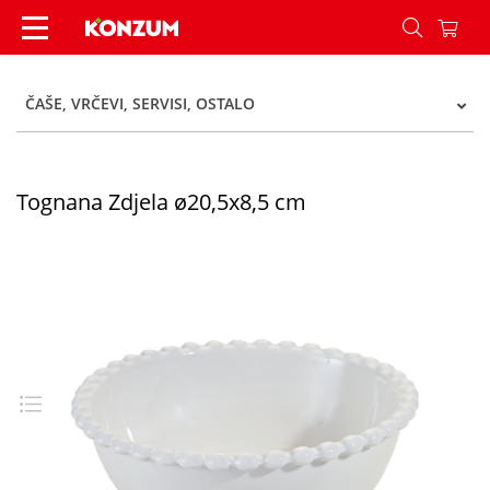
Tognana Zdjela ø20,5x8,5 cm - Konzum
ČAŠE, VRČEVI, SERVISI, OSTALO
Tognana Zdjela ø20,5x8,5 cm