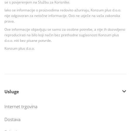
se s povjerenjem na Službu za Korisnike.
Iako se informacije o proizvodima redovito ažuriraju, Konzum plus d.o.o.
nije odgovoran za netočne informacije. Ovo ne utječe na vaša zakonska
prava.
Ove informacije objavljuju se samo za osobne potrebe, a nije ih dozvoljeno
reproducirati na bilo koji način bez prethodne suglasnosti Konzum plus
d.o.o. niti bez pisane potvrde.
Konzum plus d.o.o.
Usluge
Internet trgovina
Dostava