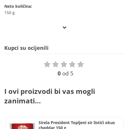
Neto količina:
150 g
Kupci su ocijenili
0
od 5
I ovi proizvodi bi vas mogli
zanimati...
Sirela President Topljeni sir listići okus
cheddar 150 g