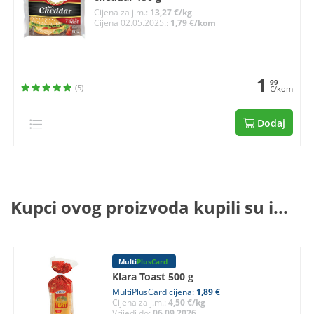
Cijena za j.m.:
13,27 €/kg
Cijena 02.05.2025.:
1,79 €/kom
1
99
(5)
€/kom
Dodaj
Kupci ovog proizvoda kupili su i...
Multi
PlusCard
Klara Toast 500 g
MultiPlusCard cijena:
1,89 €
Cijena za j.m.:
4,50 €/kg
Vrijedi do:
06.09.2026