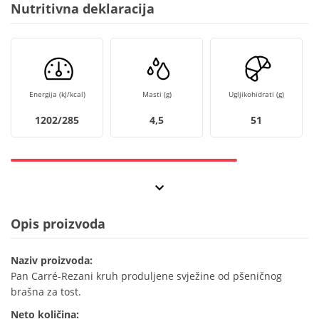
Nutritivna deklaracija
Energija (kJ/kcal)
Masti (g)
Ugljikohidrati (g)
1202/285
4,5
51
Opis proizvoda
Naziv proizvoda:
Pan Carré-Rezani kruh produljene svježine od pšeničnog
brašna za tost.
Neto količina: