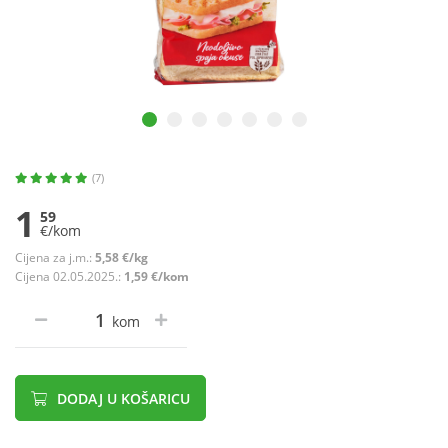
(7)
1
59
€/kom
Cijena za j.m.:
5,58 €/kg
Cijena 02.05.2025.:
1,59 €/kom
kom
DODAJ U KOŠARICU