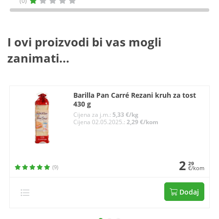
(0)
I ovi proizvodi bi vas mogli
zanimati...
Barilla Pan Carré Rezani kruh za tost
430 g
Cijena za j.m.:
5,33 €/kg
Cijena 02.05.2025.:
2,29 €/kom
2
29
(9)
€/kom
Dodaj