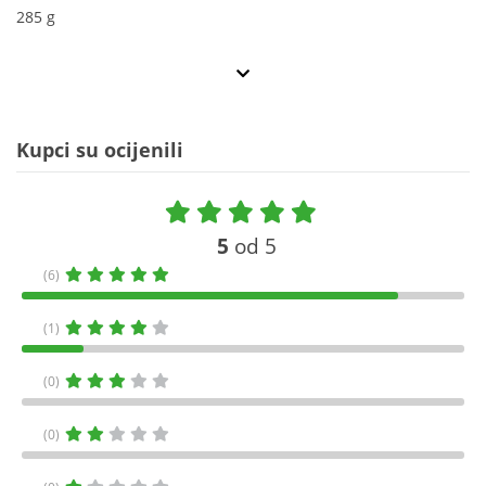
285 g
Kupci su ocijenili
5
od 5
(6)
(1)
(0)
(0)