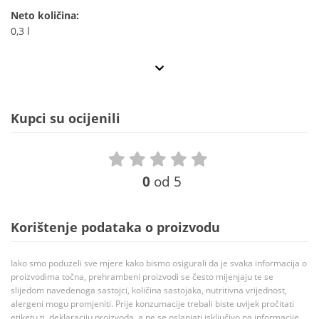
Neto količina:
0,3 l
Kupci su ocijenili
0
od 5
Korištenje podataka o proizvodu
Iako smo poduzeli sve mjere kako bismo osigurali da je svaka informacija o
proizvodima točna, prehrambeni proizvodi se često mijenjaju te se
slijedom navedenoga sastojci, količina sastojaka, nutritivna vrijednost,
alergeni mogu promjeniti. Prije konzumacije trebali biste uvijek pročitati
etiketu tj. deklaraciju proizvoda, a ne se oslanjati isključivo na informacije