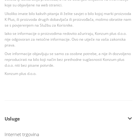
koje su objavljene na web stranici.
Ukoliko imate bilo kakvih pitanja ili želite savjet o bilo kojoj marki proizvoda
K Plus, ili proizvoda drugih dobavljača ili proizvođača, molimo obratite nam
se s povjerenjem na Službu za Korisnike.
Iako se informacije o proizvodima redovito ažuriraju, Konzum plus d.o.o.
nije odgovoran za netočne informacije. Ovo ne utječe na vaša zakonska
prava.
Ove informacije objavljuju se samo za osobne potrebe, a nije ih dozvoljeno
reproducirati na bilo koji način bez prethodne suglasnosti Konzum plus
d.o.o. niti bez pisane potvrde.
Konzum plus d.o.o.
Usluge
Internet trgovina