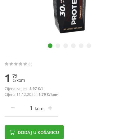
(0)
1
79
€/kom
Cijena za j.m.:
5,97 €/l
Cijena 11.12.2025.:
1,79 €/kom
kom
DODAJ U KOŠARICU