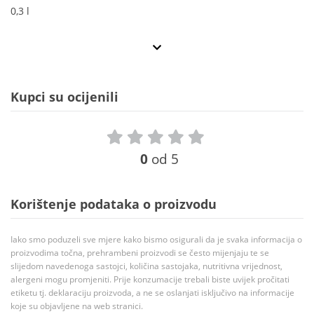
0,3 l
Kupci su ocijenili
0
od 5
Korištenje podataka o proizvodu
Iako smo poduzeli sve mjere kako bismo osigurali da je svaka informacija o
proizvodima točna, prehrambeni proizvodi se često mijenjaju te se
slijedom navedenoga sastojci, količina sastojaka, nutritivna vrijednost,
alergeni mogu promjeniti. Prije konzumacije trebali biste uvijek pročitati
etiketu tj. deklaraciju proizvoda, a ne se oslanjati isključivo na informacije
koje su objavljene na web stranici.