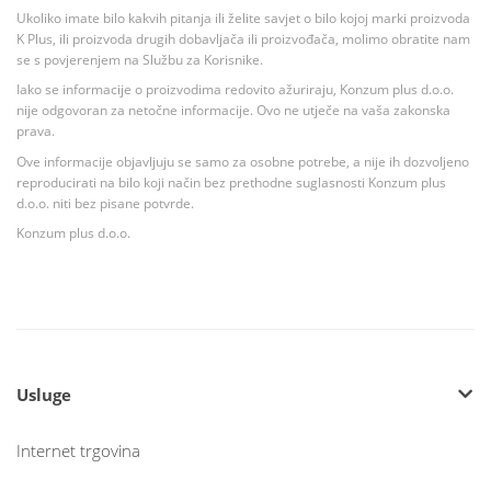
Ukoliko imate bilo kakvih pitanja ili želite savjet o bilo kojoj marki proizvoda
K Plus, ili proizvoda drugih dobavljača ili proizvođača, molimo obratite nam
se s povjerenjem na Službu za Korisnike.
Iako se informacije o proizvodima redovito ažuriraju, Konzum plus d.o.o.
nije odgovoran za netočne informacije. Ovo ne utječe na vaša zakonska
prava.
Ove informacije objavljuju se samo za osobne potrebe, a nije ih dozvoljeno
reproducirati na bilo koji način bez prethodne suglasnosti Konzum plus
d.o.o. niti bez pisane potvrde.
Konzum plus d.o.o.
Usluge
Internet trgovina