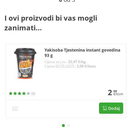
I ovi proizvodi bi vas mogli
zanimati...
Yakisoba Tjestenina instant govedina
93 g
Cijena za j.m.:
22,47 €/kg
Cijena 02.05.2025.:
2,09 €/kom
2
09
(2)
€/kom
Dodaj