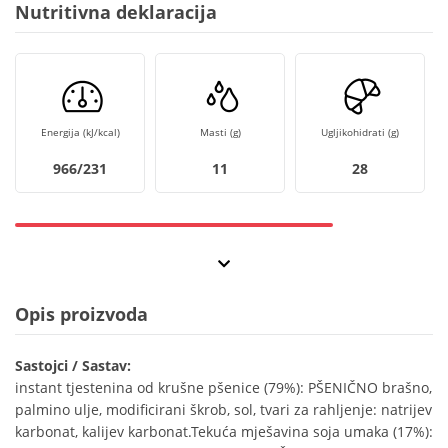
Nutritivna deklaracija
Energija (kJ/kcal)
Masti (g)
Ugljikohidrati (g)
966/231
11
28
Opis proizvoda
Sastojci / Sastav:
instant tjestenina od krušne pšenice (79%): PŠENIČNO brašno,
palmino ulje, modificirani škrob, sol, tvari za rahljenje: natrijev
karbonat, kalijev karbonat.Tekuća mješavina soja umaka (17%):