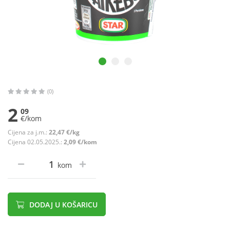
(0)
2
09
€/kom
Cijena za j.m.:
22,47 €/kg
Cijena 02.05.2025.:
2,09 €/kom
kom
DODAJ U KOŠARICU