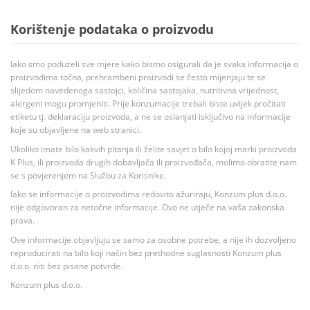
Korištenje podataka o proizvodu
Iako smo poduzeli sve mjere kako bismo osigurali da je svaka informacija o
proizvodima točna, prehrambeni proizvodi se često mijenjaju te se
slijedom navedenoga sastojci, količina sastojaka, nutritivna vrijednost,
alergeni mogu promjeniti. Prije konzumacije trebali biste uvijek pročitati
etiketu tj. deklaraciju proizvoda, a ne se oslanjati isključivo na informacije
koje su objavljene na web stranici.
Ukoliko imate bilo kakvih pitanja ili želite savjet o bilo kojoj marki proizvoda
K Plus, ili proizvoda drugih dobavljača ili proizvođača, molimo obratite nam
se s povjerenjem na Službu za Korisnike.
Iako se informacije o proizvodima redovito ažuriraju, Konzum plus d.o.o.
nije odgovoran za netočne informacije. Ovo ne utječe na vaša zakonska
prava.
Ove informacije objavljuju se samo za osobne potrebe, a nije ih dozvoljeno
reproducirati na bilo koji način bez prethodne suglasnosti Konzum plus
d.o.o. niti bez pisane potvrde.
Konzum plus d.o.o.