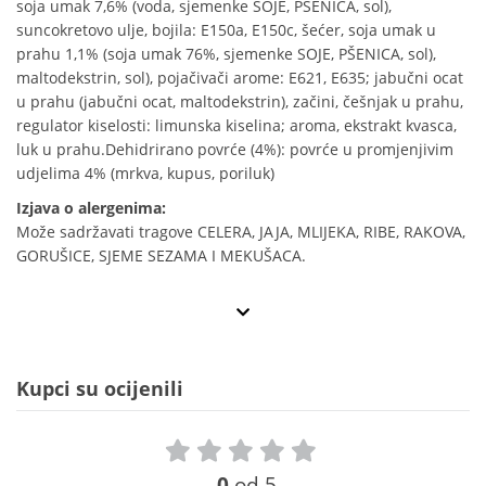
soja umak 7,6% (voda, sjemenke SOJE, PŠENICA, sol),
suncokretovo ulje, bojila: E150a, E150c, šećer, soja umak u
prahu 1,1% (soja umak 76%, sjemenke SOJE, PŠENICA, sol),
maltodekstrin, sol), pojačivači arome: E621, E635; jabučni ocat
u prahu (jabučni ocat, maltodekstrin), začini, češnjak u prahu,
regulator kiselosti: limunska kiselina; aroma, ekstrakt kvasca,
luk u prahu.Dehidrirano povrće (4%): povrće u promjenjivim
udjelima 4% (mrkva, kupus, poriluk)
Izjava o alergenima:
Može sadržavati tragove CELERA, JAJA, MLIJEKA, RIBE, RAKOVA,
GORUŠICE, SJEME SEZAMA I MEKUŠACA.
Kupci su ocijenili
0
od 5