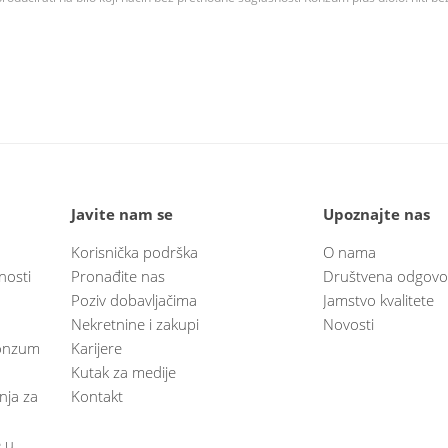
Javite nam se
Upoznajte nas
Korisnička podrška
O nama
nosti
Pronađite nas
Društvena odgovo
Poziv dobavljačima
Jamstvo kvalitete
Nekretnine i zakupi
Novosti
 Konzum
Karijere
Kutak za medije
anja za
Kontakt
e u