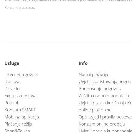
Konzum plus d.o.o.
Usluge
Info
Internet trgovina
Načini plaćanja
Dostava
Uvjeti iskorištavanja pogod
Drive In
Podnošenje prigovora
Express dostava
Zaštita osobnih podataka
Pokupi
Uvjeti i pravila korištenja
Konzum SMART
online platforme
Mobilna aplikacija
Opći uvjeti i pravila poslov
Plaćanje režija
Konzum online prodaju
Shop&Touch
Uvjeti i pravila kupoprodaj