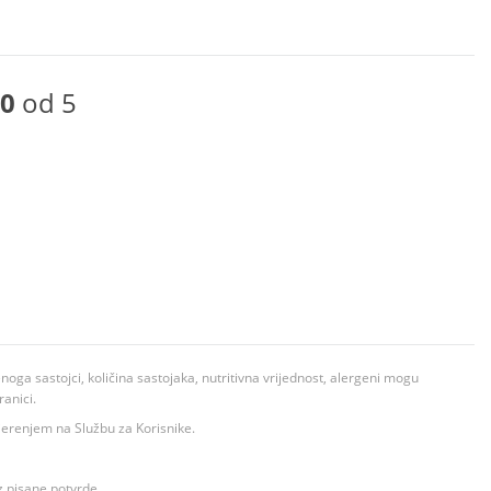
0
od 5
ga sastojci, količina sastojaka, nutritivna vrijednost, alergeni mogu
ranici.
ovjerenjem na Službu za Korisnike.
z pisane potvrde.