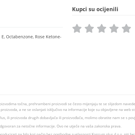
Kupci su ocijenili
e E, Octabenzone, Rose Ketone-
oizvodima točna, prehrambeni proizvodi se često mijenjaju te se slijedom navedeno
ju proizvoda, a ne se oslanjati isključivo na informacije koje su objavljene na web st
 K Plus, ili proizvoda drugih dobavljača ili proizvođača, molimo obratite nam se s p
 odgovoran za netočne informacije. Ovo ne utječe na vaša zakonska prava.
roducirati na bilo koji način bez prethodne suglasnosti Konzum plus d.o.o. niti be