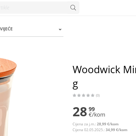
 Konzum
VIJEĆE
Woodwick Mir
g
(0)
28
99
€/kom
Cijena za j.m.:
28,99 €/kom
Cijena 02.05.2025.:
34,99 €/kom