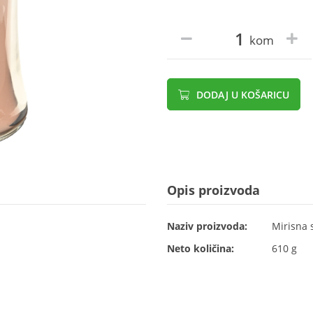
kom
DODAJ U KOŠARICU
Opis proizvoda
Naziv proizvoda:
Mirisna s
Neto količina:
610 g