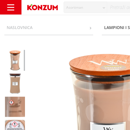
Asortiman
Woodwick Mirisna svijeća cashmere 610 g -
NASLOVNICA
LAMPIONI I S