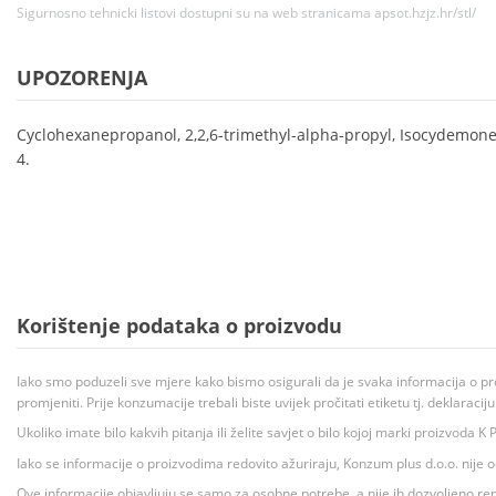
Sigurnosno tehnicki listovi dostupni su na web stranicama apsot.hzjz.hr/stl/
UPOZORENJA
Cyclohexanepropanol, 2,2,6-trimethyl-alpha-propyl, Isocydemon
4.
Korištenje podataka o proizvodu
Iako smo poduzeli sve mjere kako bismo osigurali da je svaka informacija o pr
promjeniti. Prije konzumacije trebali biste uvijek pročitati etiketu tj. deklaraci
Ukoliko imate bilo kakvih pitanja ili želite savjet o bilo kojoj marki proizvoda
Iako se informacije o proizvodima redovito ažuriraju, Konzum plus d.o.o. nije
Ove informacije objavljuju se samo za osobne potrebe, a nije ih dozvoljeno rep