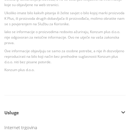
koje su objavljene na web stranici.
Ukoliko imate bilo kakvih pitanja ili želite savjet o bilo kojoj marki proizvoda
K Plus, ili proizvoda drugih dobavljača ili proizvođača, molimo obratite nam
se s povjerenjem na Službu za Korisnike.
Iako se informacije o proizvodima redovito ažuriraju, Konzum plus d.o.o.
nije odgovoran za netočne informacije. Ovo ne utječe na vaša zakonska
prava.
Ove informacije objavljuju se samo za osobne potrebe, a nije ih dozvoljeno
reproducirati na bilo koji način bez prethodne suglasnosti Konzum plus
d.o.o. niti bez pisane potvrde.
Konzum plus d.o.o.
Usluge
Internet trgovina