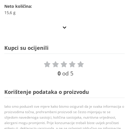
Neto količina:
15,6 g
Kupci su ocijenili
0
od 5
Korištenje podataka o proizvodu
Iako smo poduzeli sve mjere kako bismo osigurali da je svaka informacija o
proizvodima točna, prehrambeni proizvodi se često mijenjaju te se
slijedom navedenoga sastojci, količina sastojaka, nutritivna vrijednost,
alergeni mogu promjeniti. Prije konzumacije trebali biste uvijek pročitati
etiketu tj. deklaraciju proizvoda, a ne se oslanjati isključivo na informacije