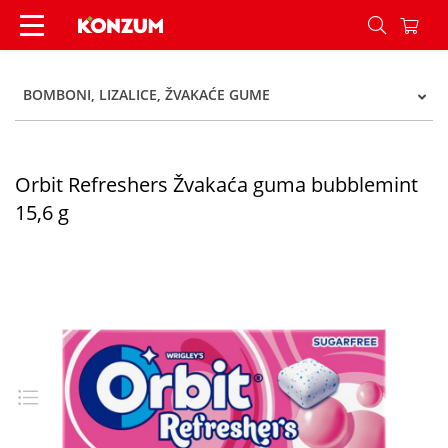
Orbit Refreshers Žvakaća guma bubblemint 15,6
BOMBONI, LIZALICE, ŽVAKAĆE GUME
Orbit Refreshers Žvakaća guma bubblemint
15,6 g