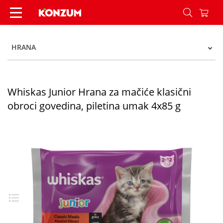
Whiskas Junior Hrana za mačiće klasični obroci 
HRANA
Whiskas Junior Hrana za mačiće klasični
obroci govedina, piletina umak 4x85 g