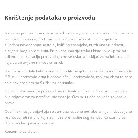
Korištenje podataka o proizvodu
Iako smo poduzeli sve mjere kako bismo osigurali da je svaka informacija o
proizvodima točna, prehrambeni proizvodi se često mijenjaju te se
slijedom navedenoga sastojci, količina sastojaka, nutritivna vrijednost,
alergeni mogu promjeniti. Prije konzumacije trebali biste uvijek pročitati
etiketu tj. deklaraciju proizvoda, a ne se oslanjati isključivo na informacije
koje su objavljene na web stranici.
Ukoliko imate bilo kakvih pitanja ili želite savjet o bilo kojoj marki proizvoda
K Plus, ili proizvoda drugih dobavljača ili proizvođača, molimo obratite nam
se s povjerenjem na Službu za Korisnike.
Iako se informacije o proizvodima redovito ažuriraju, Konzum plus d.o.o.
nije odgovoran za netočne informacije. Ovo ne utječe na vaša zakonska
prava.
Ove informacije objavljuju se samo za osobne potrebe, a nije ih dozvoljeno
reproducirati na bilo koji način bez prethodne suglasnosti Konzum plus
d.o.o. niti bez pisane potvrde.
Konzum plus d.o.o.