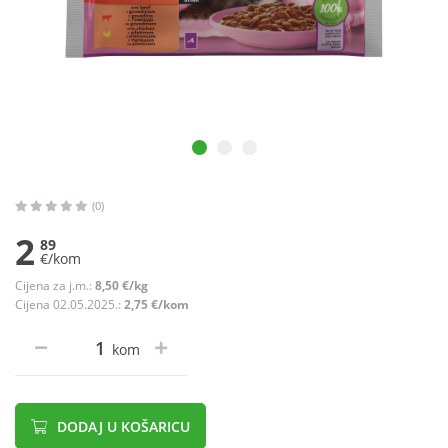
(0)
2
89
€/kom
Cijena za j.m.:
8,50 €/kg
Cijena 02.05.2025.:
2,75 €/kom
kom
DODAJ U KOŠARICU