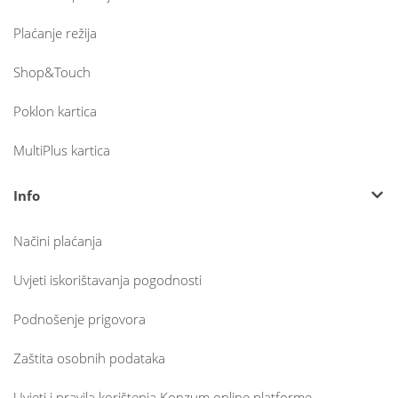
Plaćanje režija
Shop&Touch
Poklon kartica
MultiPlus kartica
Info
Načini plaćanja
Uvjeti iskorištavanja pogodnosti
Podnošenje prigovora
Zaštita osobnih podataka
Uvjeti i pravila korištenja Konzum online platforme