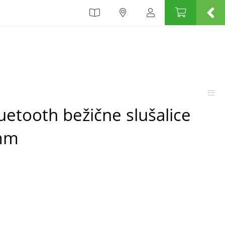
etooth bežične slušalice
mm