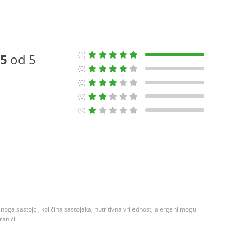
(1)
5
od 5
(0)
(0)
(0)
(0)
ga sastojci, količina sastojaka, nutritivna vrijednost, alergeni mogu
ranici.