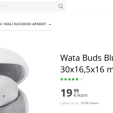
16,5x16 mm - Konzum
 I MALI KUĆANSKI APARATI
Wata Buds Blu
30x16,5x16 
(1)
19
99
€/kom
Cijena za j.m.:
19,99 €/kom