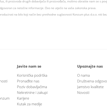
 K Plus, ili proizvoda drugih dobavljača ili proizvođača, molimo obratite nam se s p
 odgovoran za netočne informacije. Ovo ne utječe na vaša zakonska prava.
roducirati na bilo koji način bez prethodne suglasnosti Konzum plus d.o.o. niti be
Javite nam se
Upoznajte nas
Korisnička podrška
O nama
nosti
Pronađite nas
Društvena odgovo
Poziv dobavljačima
Jamstvo kvalitete
Nekretnine i zakupi
Novosti
 Konzum
Karijere
Kutak za medije