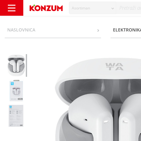
Asortiman
Wata Buds Bluetooth bežične slušalice 30x
NASLOVNICA
ELEKTRONIKA