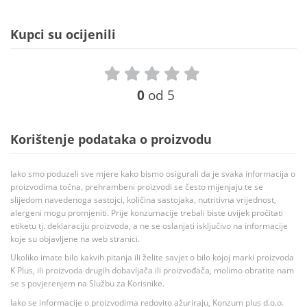
Kupci su ocijenili
0
od 5
Korištenje podataka o proizvodu
Iako smo poduzeli sve mjere kako bismo osigurali da je svaka informacija o
proizvodima točna, prehrambeni proizvodi se često mijenjaju te se
slijedom navedenoga sastojci, količina sastojaka, nutritivna vrijednost,
alergeni mogu promjeniti. Prije konzumacije trebali biste uvijek pročitati
etiketu tj. deklaraciju proizvoda, a ne se oslanjati isključivo na informacije
koje su objavljene na web stranici.
Ukoliko imate bilo kakvih pitanja ili želite savjet o bilo kojoj marki proizvoda
K Plus, ili proizvoda drugih dobavljača ili proizvođača, molimo obratite nam
se s povjerenjem na Službu za Korisnike.
Iako se informacije o proizvodima redovito ažuriraju, Konzum plus d.o.o.