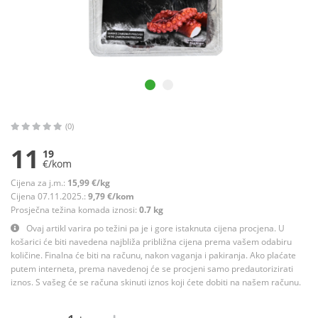
(0)
11
19
€/kom
Cijena za j.m.:
15,99 €/kg
Cijena 07.11.2025.:
9,79 €/kom
Prosječna težina komada iznosi:
0.7 kg
Ovaj artikl varira po težini pa je i gore istaknuta cijena procjena. U
košarici će biti navedena najbliža približna cijena prema vašem odabiru
količine. Finalna će biti na računu, nakon vaganja i pakiranja. Ako plaćate
putem interneta, prema navedenoj će se procjeni samo predautorizirati
iznos. S vašeg će se računa skinuti iznos koji ćete dobiti na našem računu.