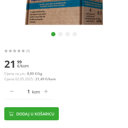
(0)
21
99
€/kom
Cijena za j.m.:
8,80 €/kg
Cijena 02.05.2025.:
21,49 €/kom
kom
DODAJ U KOŠARICU