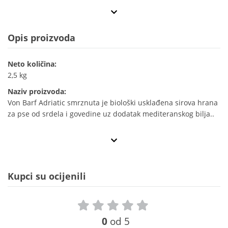
Opis proizvoda
Neto količina:
2,5 kg
Naziv proizvoda:
Von Barf Adriatic smrznuta je biološki usklađena sirova hrana
za pse od srdela i govedine uz dodatak mediteranskog bilja..
Kupci su ocijenili
0
od 5