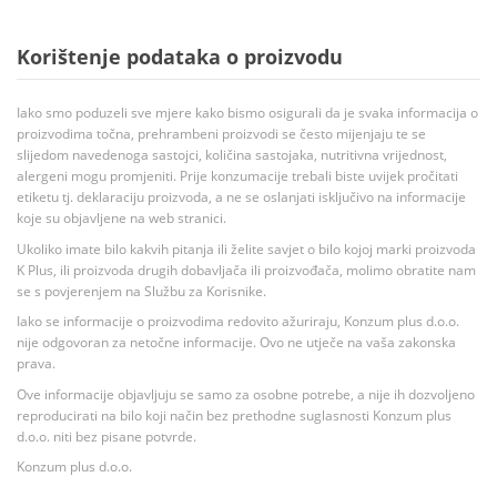
Korištenje podataka o proizvodu
Iako smo poduzeli sve mjere kako bismo osigurali da je svaka informacija o
proizvodima točna, prehrambeni proizvodi se često mijenjaju te se
slijedom navedenoga sastojci, količina sastojaka, nutritivna vrijednost,
alergeni mogu promjeniti. Prije konzumacije trebali biste uvijek pročitati
etiketu tj. deklaraciju proizvoda, a ne se oslanjati isključivo na informacije
koje su objavljene na web stranici.
Ukoliko imate bilo kakvih pitanja ili želite savjet o bilo kojoj marki proizvoda
K Plus, ili proizvoda drugih dobavljača ili proizvođača, molimo obratite nam
se s povjerenjem na Službu za Korisnike.
Iako se informacije o proizvodima redovito ažuriraju, Konzum plus d.o.o.
nije odgovoran za netočne informacije. Ovo ne utječe na vaša zakonska
prava.
Ove informacije objavljuju se samo za osobne potrebe, a nije ih dozvoljeno
reproducirati na bilo koji način bez prethodne suglasnosti Konzum plus
d.o.o. niti bez pisane potvrde.
Konzum plus d.o.o.