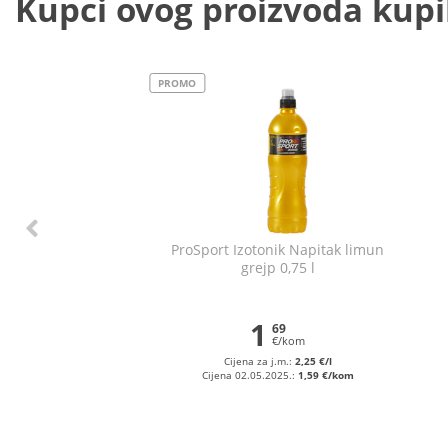
Kupci ovog proizvoda kupili
PROMO
ProSport Izotonik Napitak limun
grejp 0,75 l
š
1
69
€/kom
Cijena za j.m.:
2,25 €/l
Cijena 02.05.2025.:
1,59 €/kom