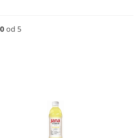
0
od 5