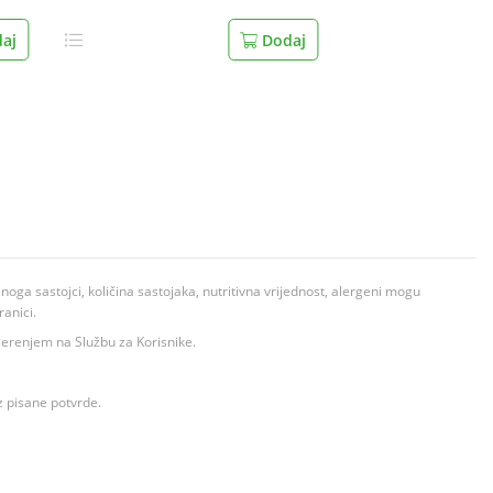
aj
Dodaj
ga sastojci, količina sastojaka, nutritivna vrijednost, alergeni mogu
ranici.
ovjerenjem na Službu za Korisnike.
z pisane potvrde.