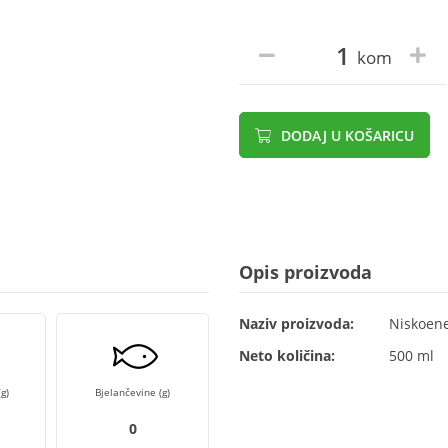
kom
DODAJ U KOŠARICU
Opis proizvoda
Naziv proizvoda:
Niskoene
Neto količina:
500 ml
g)
Bjelančevine (g)
0