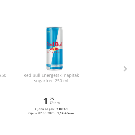
x250
Red Bull Energetski napitak
sugarfree 250 ml
1
75
€/kom
Cijena za j.m.:
7,00 €/l
Cijena 02.05.2025.:
1,19 €/kom