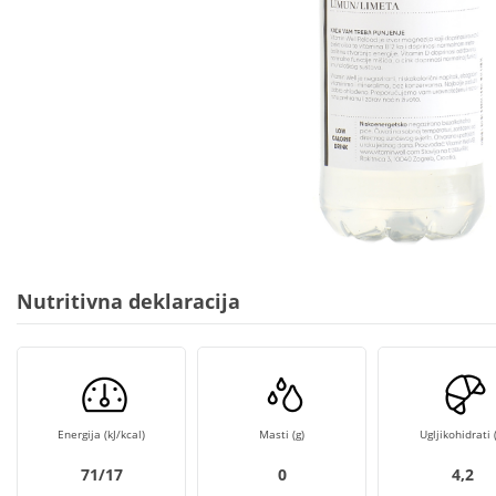
Nutritivna deklaracija
Energija (kJ/kcal)
Masti (g)
Ugljikohidrati (
71/17
0
4,2