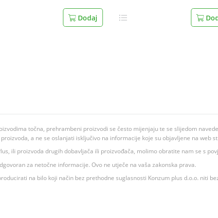
Dodaj
Dod
oizvodima točna, prehrambeni proizvodi se često mijenjaju te se slijedom navedeno
ju proizvoda, a ne se oslanjati isključivo na informacije koje su objavljene na web st
 K Plus, ili proizvoda drugih dobavljača ili proizvođača, molimo obratite nam se s p
 odgovoran za netočne informacije. Ovo ne utječe na vaša zakonska prava.
roducirati na bilo koji način bez prethodne suglasnosti Konzum plus d.o.o. niti be