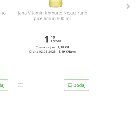
ano
Jana Vitamin Immuno Negazirano
piće limun 500 ml
1
19
€/kom
Cijena za j.m.:
2,38 €/l
Cijena 02.05.2025.:
1,19 €/kom
aj
Dodaj