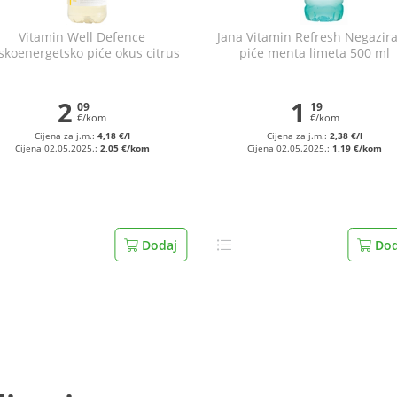
Vitamin Well Defence
Jana Vitamin Refresh Negazir
skoenergetsko piće okus citrus
piće menta limeta 500 ml
i cvijet bazge 500 ml
2
1
09
19
€/kom
€/kom
Cijena za j.m.:
4,18 €/l
Cijena za j.m.:
2,38 €/l
Cijena 02.05.2025.:
2,05 €/kom
Cijena 02.05.2025.:
1,19 €/kom
Dodaj
Dod