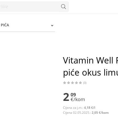
us limun i limeta 500 ml - Konzum
 PIĆA
Vitamin Well
piće okus lim
(0)
2
09
€/kom
Cijena za j.m.:
4,18 €/l
Cijena 02.05.2025.:
2,05 €/kom