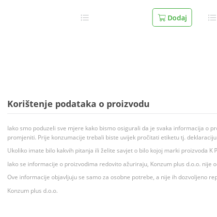
Dodaj
Korištenje podataka o proizvodu
Iako smo poduzeli sve mjere kako bismo osigurali da je svaka informacija o pr
promjeniti. Prije konzumacije trebali biste uvijek pročitati etiketu tj. deklaraci
Ukoliko imate bilo kakvih pitanja ili želite savjet o bilo kojoj marki proizvoda
Iako se informacije o proizvodima redovito ažuriraju, Konzum plus d.o.o. nije
Ove informacije objavljuju se samo za osobne potrebe, a nije ih dozvoljeno rep
Konzum plus d.o.o.