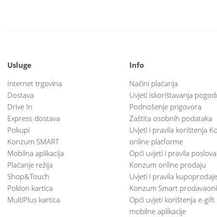
Usluge
Info
Internet trgovina
Načini plaćanja
Dostava
Uvjeti iskorištavanja pogod
Drive In
Podnošenje prigovora
Express dostava
Zaštita osobnih podataka
Pokupi
Uvjeti i pravila korištenja
Konzum SMART
online platforme
Mobilna aplikacija
Opći uvjeti i pravila poslov
Plaćanje režija
Konzum online prodaju
Shop&Touch
Uvjeti i pravila kupoprodaj
Poklon kartica
Konzum Smart prodavaoni
MultiPlus kartica
Opći uvjeti korištenja e-gift
mobilne aplikacije