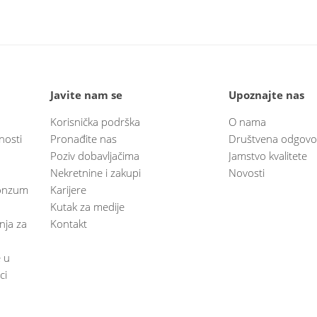
Javite nam se
Upoznajte nas
Korisnička podrška
O nama
nosti
Pronađite nas
Društvena odgovo
Poziv dobavljačima
Jamstvo kvalitete
Nekretnine i zakupi
Novosti
 Konzum
Karijere
Kutak za medije
anja za
Kontakt
e u
ci