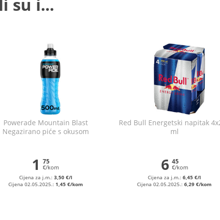
 su i...
Powerade Mountain Blast
Red Bull Energetski napitak 4
Negazirano piće s okusom
ml
umskog i tropskog voća 500 ml
1
6
75
45
€/kom
€/kom
Cijena za j.m.:
3,50 €/l
Cijena za j.m.:
6,45 €/l
Cijena 02.05.2025.:
1,45 €/kom
Cijena 02.05.2025.:
6,29 €/kom