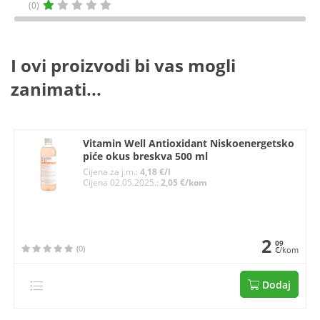
(0)
I ovi proizvodi bi vas mogli
zanimati...
Vitamin Well Antioxidant Niskoenergetsko
piće okus breskva 500 ml
Cijena za j.m.:
4,18 €/l
Cijena 02.05.2025.:
2,05 €/kom
2
09
(0)
€/kom
Dodaj