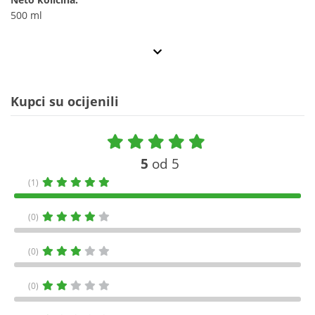
500 ml
Kupci su ocijenili
5
od 5
(1)
(0)
(0)
(0)