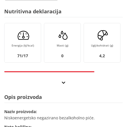
Nutritivna deklaracija
Energija (kJ/kcal)
Masti (g)
Ugljikohidrati (g)
71/17
0
4,2
Opis proizvoda
Naziv proizvoda:
Niskoenergetsko negazirano bezalkoholno piće.
Neto količina: