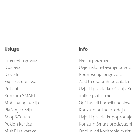
Usluge
Info
Internet trgovina
Načini plaćanja
Dostava
Uvjeti iskorištavanja pogod
Drive In
Podnošenje prigovora
Express dostava
Zaštita osobnih podataka
Pokupi
Uvjeti i pravila korištenja
Konzum SMART
online platforme
Mobilna aplikacija
Opći uvjeti i pravila poslov
Plaćanje režija
Konzum online prodaju
Shop&Touch
Uvjeti i pravila kupoprodaj
Poklon kartica
Konzum Smart prodavaoni
MultiPlus kartica
Opći uvjeti korištenja e-gift