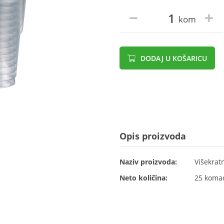
kom
DODAJ U KOŠARICU
Opis proizvoda
Naziv proizvoda:
Višekrat
Neto količina:
25 koma