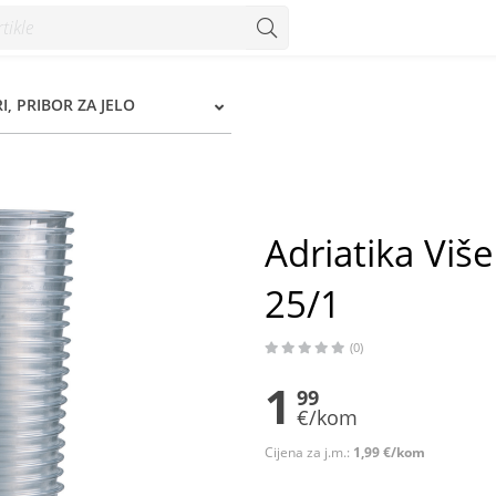
1 - Konzum
I, PRIBOR ZA JELO
Adriatika Viš
25/1
(0)
1
99
€/kom
Cijena za j.m.:
1,99 €/kom