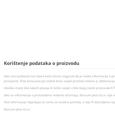
Korištenje podataka o proizvodu
Iako smo poduzeli sve mjere kako bismo osigurali da je svaka informacija o pr
promjeniti. Prije konzumacije trebali biste uvijek pročitati etiketu tj. deklaraci
Ukoliko imate bilo kakvih pitanja ili želite savjet o bilo kojoj marki proizvoda
Iako se informacije o proizvodima redovito ažuriraju, Konzum plus d.o.o. nije
Ove informacije objavljuju se samo za osobne potrebe, a nije ih dozvoljeno rep
Konzum plus d.o.o.