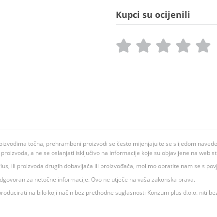
Kupci su ocijenili
oizvodima točna, prehrambeni proizvodi se često mijenjaju te se slijedom navedeno
ju proizvoda, a ne se oslanjati isključivo na informacije koje su objavljene na web st
 K Plus, ili proizvoda drugih dobavljača ili proizvođača, molimo obratite nam se s p
 odgovoran za netočne informacije. Ovo ne utječe na vaša zakonska prava.
roducirati na bilo koji način bez prethodne suglasnosti Konzum plus d.o.o. niti be