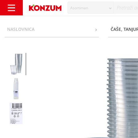
Asortiman
Adriatika Višekratna shooter čaša 40 ml 25/
NASLOVNICA
ČAŠE, TANJUR