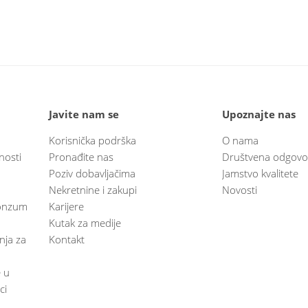
Javite nam se
Upoznajte nas
Korisnička podrška
O nama
nosti
Pronađite nas
Društvena odgovo
Poziv dobavljačima
Jamstvo kvalitete
Nekretnine i zakupi
Novosti
 Konzum
Karijere
Kutak za medije
anja za
Kontakt
e u
ci