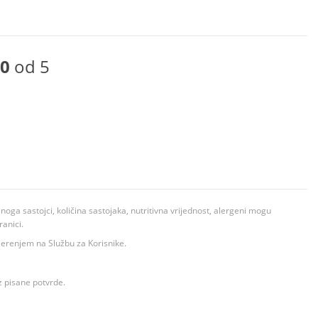
0
od 5
ga sastojci, količina sastojaka, nutritivna vrijednost, alergeni mogu
ranici.
ovjerenjem na Službu za Korisnike.
z pisane potvrde.