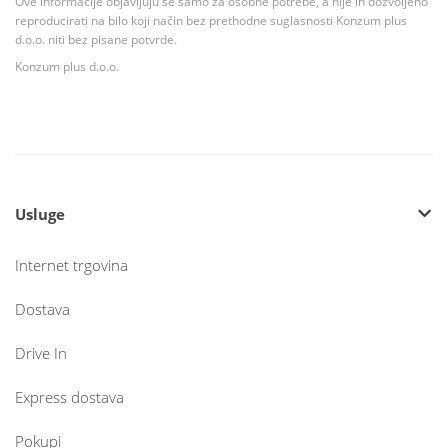
Ove informacije objavljuju se samo za osobne potrebe, a nije ih dozvoljeno
reproducirati na bilo koji način bez prethodne suglasnosti Konzum plus
d.o.o. niti bez pisane potvrde.
Konzum plus d.o.o.
Usluge
Internet trgovina
Dostava
Drive In
Express dostava
Pokupi