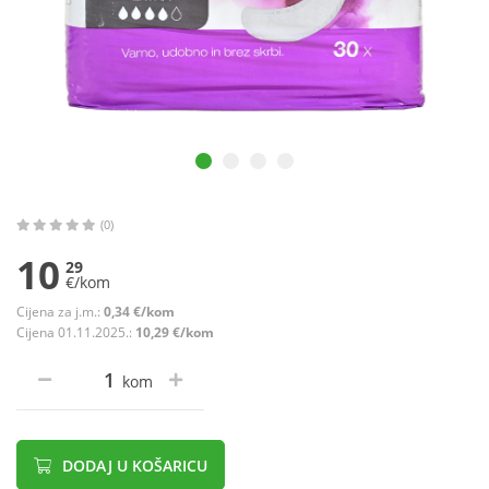
(0)
10
29
€/kom
Cijena za j.m.:
0,34 €/kom
Cijena 01.11.2025.:
10,29 €/kom
kom
DODAJ U KOŠARICU