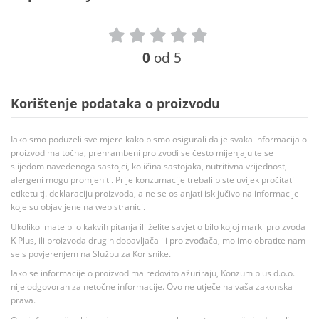
0
od 5
Korištenje podataka o proizvodu
Iako smo poduzeli sve mjere kako bismo osigurali da je svaka informacija o
proizvodima točna, prehrambeni proizvodi se često mijenjaju te se
slijedom navedenoga sastojci, količina sastojaka, nutritivna vrijednost,
alergeni mogu promjeniti. Prije konzumacije trebali biste uvijek pročitati
etiketu tj. deklaraciju proizvoda, a ne se oslanjati isključivo na informacije
koje su objavljene na web stranici.
Ukoliko imate bilo kakvih pitanja ili želite savjet o bilo kojoj marki proizvoda
K Plus, ili proizvoda drugih dobavljača ili proizvođača, molimo obratite nam
se s povjerenjem na Službu za Korisnike.
Iako se informacije o proizvodima redovito ažuriraju, Konzum plus d.o.o.
nije odgovoran za netočne informacije. Ovo ne utječe na vaša zakonska
prava.