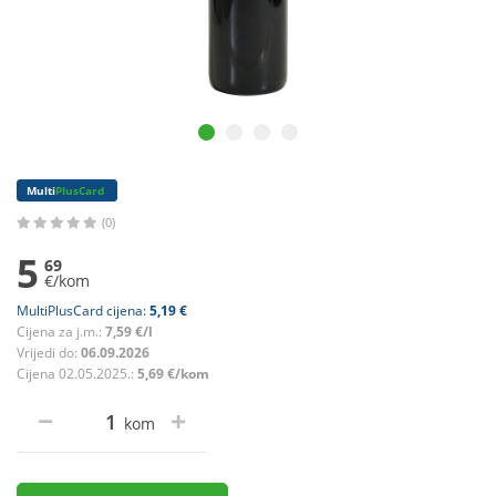
Multi
PlusCard
(0)
5
69
€/kom
MultiPlusCard cijena:
5,19 €
Cijena za j.m.:
7,59 €/l
Vrijedi do:
06.09.2026
Cijena 02.05.2025.:
5,69 €/kom
kom