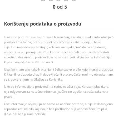
0
od 5
Korištenje podataka o proizvodu
Iako smo poduzeli sve mjere kako bismo osigurali da je svaka informacija o
proizvodima točna, prehrambeni proizvodi se često mijenjaju te se
slijedom navedenoga sastojci, količina sastojaka, nutritivna vrijednost,
alergeni mogu promjeniti. Prije konzumacije trebali biste uvijek pročitati
etiketu tj. deklaraciju proizvoda, a ne se oslanjati isključivo na informacije
koje su objavljene na web stranici.
Ukoliko imate bilo kakvih pitanja ili želite savjet o bilo kojoj marki proizvoda
K Plus, ili proizvoda drugih dobavljača ili proizvođača, molimo obratite nam
se s povjerenjem na Službu za Korisnike.
Iako se informacije o proizvodima redovito ažuriraju, Konzum plus d.o.o.
nije odgovoran za netočne informacije. Ovo ne utječe na vaša zakonska
prava.
Ove informacije objavljuju se samo za osobne potrebe, a nije ih dozvoljeno
reproducirati na bilo koji način bez prethodne suglasnosti Konzum plus
d.o.o. niti bez pisane potvrde.