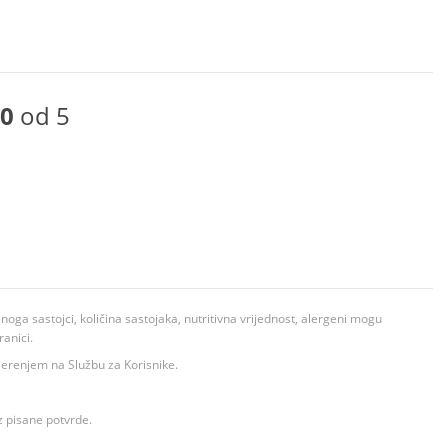
0
od 5
ga sastojci, količina sastojaka, nutritivna vrijednost, alergeni mogu
ranici.
ovjerenjem na Službu za Korisnike.
z pisane potvrde.