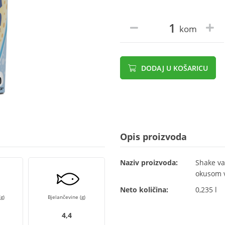
kom
DODAJ U KOŠARICU
Opis proizvoda
Naziv proizvoda:
Shake van
okusom v
Neto količina:
0,235 l
g)
Bjelančevine (g)
4,4