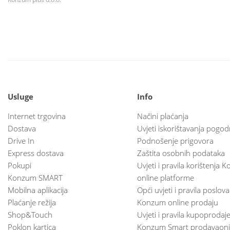
Usluge
Info
Internet trgovina
Načini plaćanja
Dostava
Uvjeti iskorištavanja pogod
Drive In
Podnošenje prigovora
Express dostava
Zaštita osobnih podataka
Pokupi
Uvjeti i pravila korištenja
Konzum SMART
online platforme
Mobilna aplikacija
Opći uvjeti i pravila poslov
Plaćanje režija
Konzum online prodaju
Shop&Touch
Uvjeti i pravila kupoprodaj
Poklon kartica
Konzum Smart prodavaoni