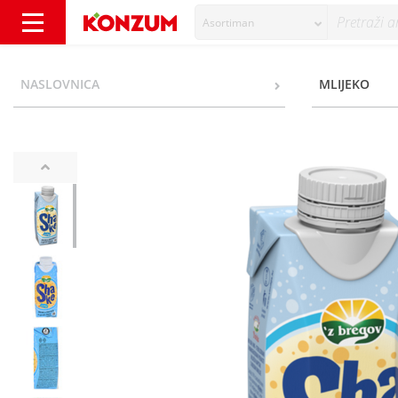
Asortiman
Z bregov Shake Mliječni napitak okus vanilij
NASLOVNICA
MLIJEKO