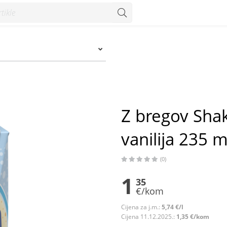
a 235 ml - Konzum
Z bregov Shak
vanilija 235 m
(0)
1
35
€/kom
Cijena za j.m.:
5,74 €/l
Cijena 11.12.2025.:
1,35 €/kom