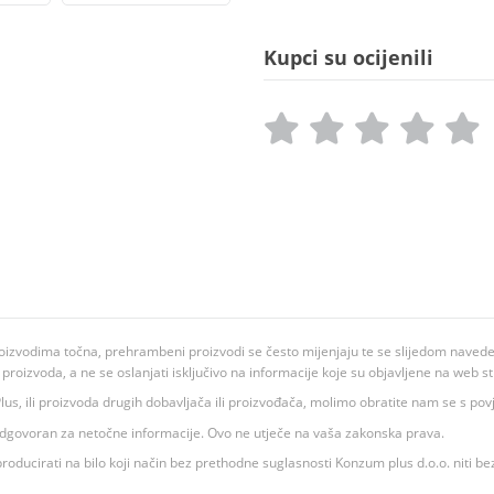
Kupci su ocijenili
oizvodima točna, prehrambeni proizvodi se često mijenjaju te se slijedom navedeno
ju proizvoda, a ne se oslanjati isključivo na informacije koje su objavljene na web st
 K Plus, ili proizvoda drugih dobavljača ili proizvođača, molimo obratite nam se s p
 odgovoran za netočne informacije. Ovo ne utječe na vaša zakonska prava.
roducirati na bilo koji način bez prethodne suglasnosti Konzum plus d.o.o. niti be