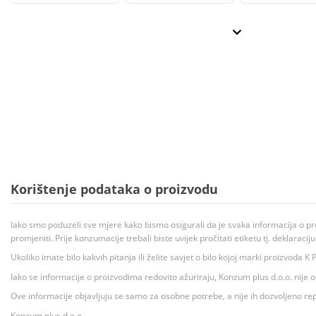
Korištenje podataka o proizvodu
Iako smo poduzeli sve mjere kako bismo osigurali da je svaka informacija o pr
promjeniti. Prije konzumacije trebali biste uvijek pročitati etiketu tj. deklaraci
Ukoliko imate bilo kakvih pitanja ili želite savjet o bilo kojoj marki proizvoda
Iako se informacije o proizvodima redovito ažuriraju, Konzum plus d.o.o. nije
Ove informacije objavljuju se samo za osobne potrebe, a nije ih dozvoljeno rep
Konzum plus d.o.o.