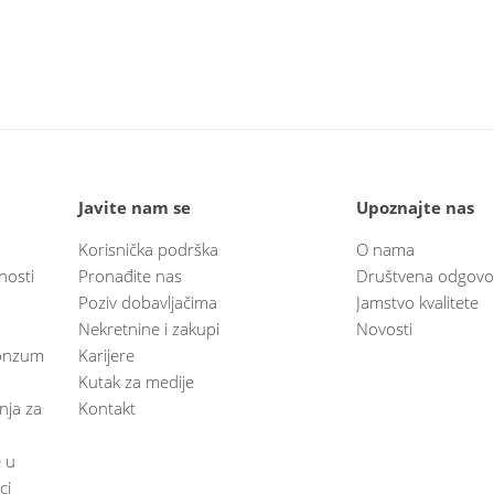
Javite nam se
Upoznajte nas
Korisnička podrška
O nama
nosti
Pronađite nas
Društvena odgovo
Poziv dobavljačima
Jamstvo kvalitete
Nekretnine i zakupi
Novosti
 Konzum
Karijere
Kutak za medije
anja za
Kontakt
e u
ci