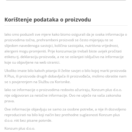
Korištenje podataka o proizvodu
Iako smo poduzeli sve mjere kako bismo osigurali da je svaka informacija o
proizvodima točna, prehrambeni proizvodi se često mijenjaju te se
slijedom navedenoga sastojci, količina sastojaka, nutritivna vrijednost,
alergeni mogu promjeniti. Prije konzumacije trebali biste uvijek pročitati
etiketu tj. deklaraciju proizvoda, a ne se oslanjati isključivo na informacije
koje su objavljene na web stranici.
Ukoliko imate bilo kakvih pitanja ili želite savjet o bilo kojoj marki proizvoda
K Plus, ili proizvoda drugih dobavljača ili proizvođača, molimo obratite nam
se s povjerenjem na Službu za Korisnike.
Iako se informacije o proizvodima redovito ažuriraju, Konzum plus d.o.o.
nije odgovoran za netočne informacije. Ovo ne utječe na vaša zakonska
prava.
Ove informacije objavljuju se samo za osobne potrebe, a nije ih dozvoljeno
reproducirati na bilo koji način bez prethodne suglasnosti Konzum plus
d.o.o. niti bez pisane potvrde.
Konzum plus d.o.o.