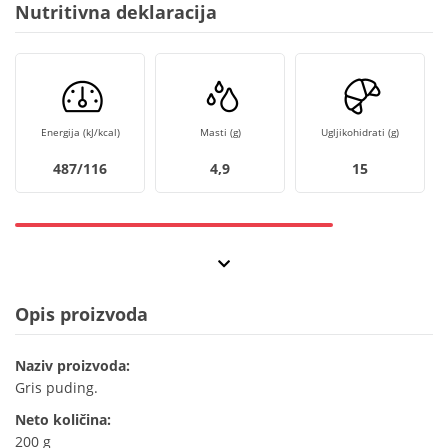
Nutritivna deklaracija
Energija (kJ/kcal)
Masti (g)
Ugljikohidrati (g)
487/116
4,9
15
Opis proizvoda
Naziv proizvoda:
Gris puding.
Neto količina:
200 g