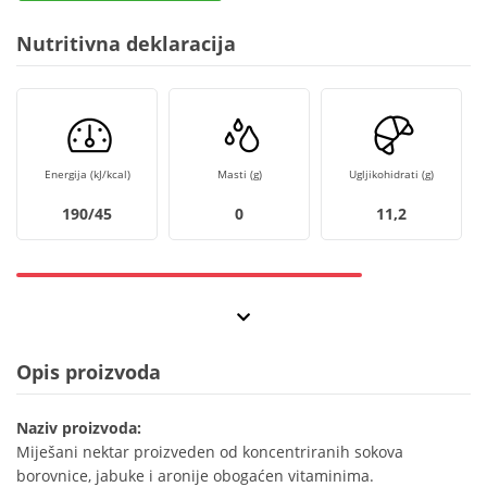
Nutritivna deklaracija
Energija (kJ/kcal)
Masti (g)
Ugljikohidrati (g)
190/45
0
11,2
Opis proizvoda
Naziv proizvoda:
Miješani nektar proizveden od koncentriranih sokova
borovnice, jabuke i aronije obogaćen vitaminima.