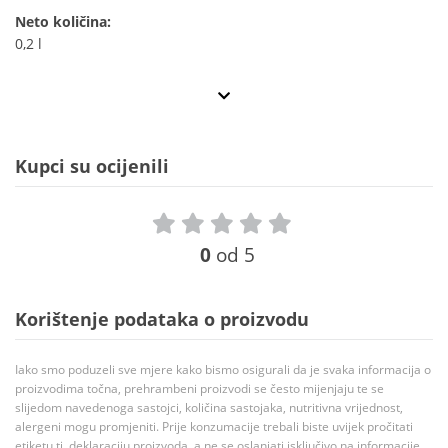
Neto količina:
0,2 l
Kupci su ocijenili
0
od 5
Korištenje podataka o proizvodu
Iako smo poduzeli sve mjere kako bismo osigurali da je svaka informacija o
proizvodima točna, prehrambeni proizvodi se često mijenjaju te se
slijedom navedenoga sastojci, količina sastojaka, nutritivna vrijednost,
alergeni mogu promjeniti. Prije konzumacije trebali biste uvijek pročitati
etiketu tj. deklaraciju proizvoda, a ne se oslanjati isključivo na informacije