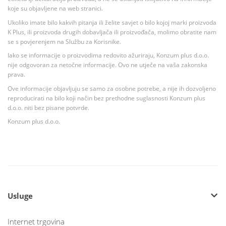
koje su objavljene na web stranici.
Ukoliko imate bilo kakvih pitanja ili želite savjet o bilo kojoj marki proizvoda
K Plus, ili proizvoda drugih dobavljača ili proizvođača, molimo obratite nam
se s povjerenjem na Službu za Korisnike.
Iako se informacije o proizvodima redovito ažuriraju, Konzum plus d.o.o.
nije odgovoran za netočne informacije. Ovo ne utječe na vaša zakonska
prava.
Ove informacije objavljuju se samo za osobne potrebe, a nije ih dozvoljeno
reproducirati na bilo koji način bez prethodne suglasnosti Konzum plus
d.o.o. niti bez pisane potvrde.
Konzum plus d.o.o.
Usluge
Internet trgovina