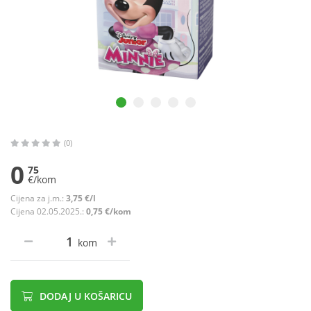
(0)
0
75
€/kom
Cijena za j.m.:
3,75 €/l
Cijena 02.05.2025.:
0,75 €/kom
kom
DODAJ U KOŠARICU