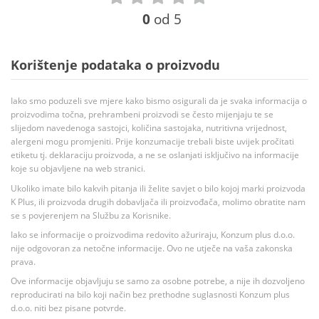
0
od 5
Korištenje podataka o proizvodu
Iako smo poduzeli sve mjere kako bismo osigurali da je svaka informacija o
proizvodima točna, prehrambeni proizvodi se često mijenjaju te se
slijedom navedenoga sastojci, količina sastojaka, nutritivna vrijednost,
alergeni mogu promjeniti. Prije konzumacije trebali biste uvijek pročitati
etiketu tj. deklaraciju proizvoda, a ne se oslanjati isključivo na informacije
koje su objavljene na web stranici.
Ukoliko imate bilo kakvih pitanja ili želite savjet o bilo kojoj marki proizvoda
K Plus, ili proizvoda drugih dobavljača ili proizvođača, molimo obratite nam
se s povjerenjem na Službu za Korisnike.
Iako se informacije o proizvodima redovito ažuriraju, Konzum plus d.o.o.
nije odgovoran za netočne informacije. Ovo ne utječe na vaša zakonska
prava.
Ove informacije objavljuju se samo za osobne potrebe, a nije ih dozvoljeno
reproducirati na bilo koji način bez prethodne suglasnosti Konzum plus
d.o.o. niti bez pisane potvrde.