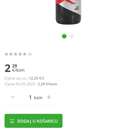
(0)
2
29
€/kom
Cijena za j.m.:
12,25 €/l
Cijena 02.05.2025.:
2,29 €/kom
kom
DODAJ U KOŠARICU