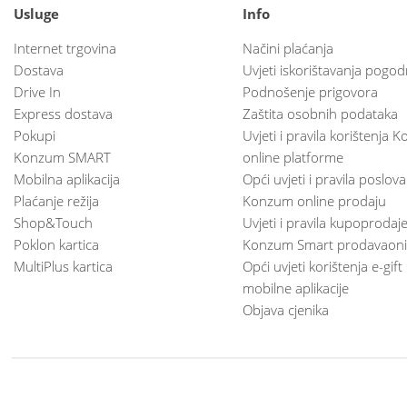
Usluge
Info
Internet trgovina
Načini plaćanja
Dostava
Uvjeti iskorištavanja pogod
Drive In
Podnošenje prigovora
Express dostava
Zaštita osobnih podataka
Pokupi
Uvjeti i pravila korištenja
Konzum SMART
online platforme
Mobilna aplikacija
Opći uvjeti i pravila poslov
Plaćanje režija
Konzum online prodaju
Shop&Touch
Uvjeti i pravila kupoprodaj
Poklon kartica
Konzum Smart prodavaoni
MultiPlus kartica
Opći uvjeti korištenja e-gift
mobilne aplikacije
Objava cjenika