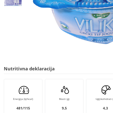
Nutritivna deklaracija
Energija (kJ/kcal)
Masti (g)
Ugljikohidrati (
481/115
9,5
4,3