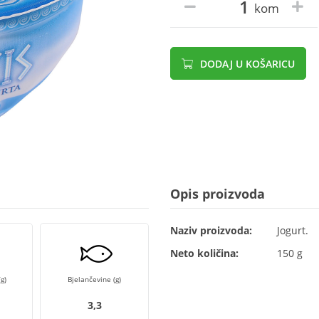
kom
DODAJ U KOŠARICU
Opis proizvoda
Naziv proizvoda:
Jogurt.
Neto količina:
150 g
g)
Bjelančevine (g)
3,3