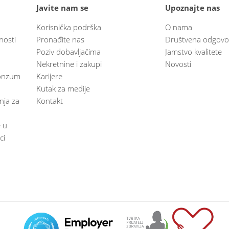
Javite nam se
Upoznajte nas
Korisnička podrška
O nama
nosti
Pronađite nas
Društvena odgovo
Poziv dobavljačima
Jamstvo kvalitete
Nekretnine i zakupi
Novosti
 Konzum
Karijere
Kutak za medije
anja za
Kontakt
e u
ci