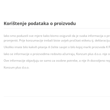
Korištenje podataka o proizvodu
Iako smo poduzeli sve mjere kako bismo osigurali da je svaka informacija o pr
promjeniti. Prije konzumacije trebali biste uvijek pročitati etiketu tj. deklaraci
Ukoliko imate bilo kakvih pitanja ili želite savjet o bilo kojoj marki proizvoda
Iako se informacije o proizvodima redovito ažuriraju, Konzum plus d.o.o. nije
Ove informacije objavljuju se samo za osobne potrebe, a nije ih dozvoljeno rep
Konzum plus d.o.o.