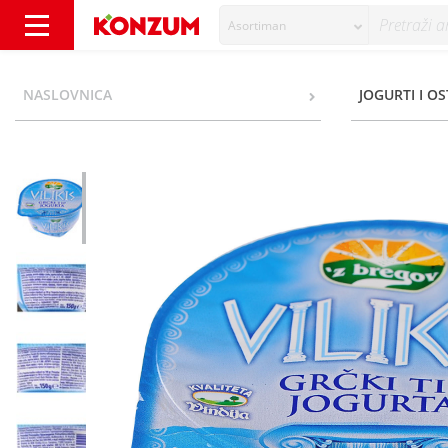
Asortiman
Vilikis Grčki tip jogurta 150 g - Konzum
NASLOVNICA
JOGURTI I O