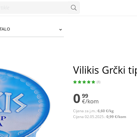
STALO
Vilikis Grčki t
(8)
0
99
€/kom
Cijena za j.m.:
6,60 €/kg
Cijena 02.05.2025.:
0,99 €/kom