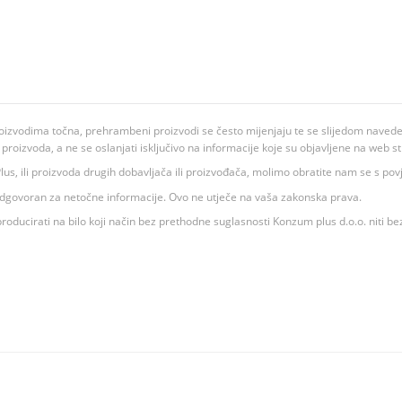
oizvodima točna, prehrambeni proizvodi se često mijenjaju te se slijedom navedeno
ju proizvoda, a ne se oslanjati isključivo na informacije koje su objavljene na web st
 K Plus, ili proizvoda drugih dobavljača ili proizvođača, molimo obratite nam se s p
 odgovoran za netočne informacije. Ovo ne utječe na vaša zakonska prava.
roducirati na bilo koji način bez prethodne suglasnosti Konzum plus d.o.o. niti be