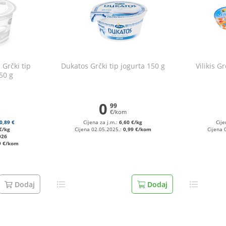
 Grčki tip
Dukatos Grčki tip jogurta 150 g
Vilikis G
50 g
0
99
€/kom
0,89 €
Cijena za j.m.:
6,60 €/kg
Cije
€/kg
Cijena 02.05.2025.:
0,99 €/kom
Cijena 
026
9 €/kom
Dodaj
Dodaj