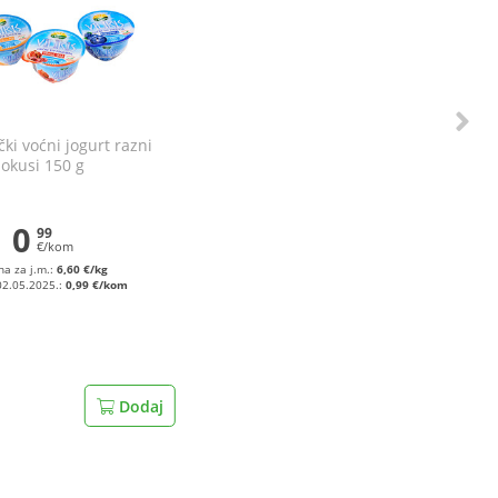
rčki voćni jogurt razni
okusi 150 g
0
99
€/kom
na za j.m.:
6,60 €/kg
02.05.2025.:
0,99 €/kom
Dodaj