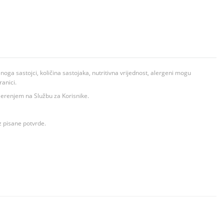
ga sastojci, količina sastojaka, nutritivna vrijednost, alergeni mogu
ranici.
ovjerenjem na Službu za Korisnike.
z pisane potvrde.