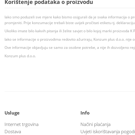
Korištenje podataka o proizvodu
Iako smo poduzeli sve mjere kako bismo osigurali da je svaka informacija o pr
promjeniti. Prije konzumacije trebali biste uvijek pročitati etiketu tj. deklaraci
Ukoliko imate bilo kakvih pitanja ili želite savjet o bilo kojoj marki proizvoda
Iako se informacije o proizvodima redovito ažuriraju, Konzum plus d.o.o. nije
Ove informacije objavljuju se samo za osobne potrebe, a nije ih dozvoljeno rep
Konzum plus d.o.o.
Usluge
Info
Internet trgovina
Načini plaćanja
Dostava
Uvjeti iskorištavanja pogod