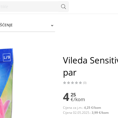
- Konzum
IŠĆENJE
Vileda Sensiti
par
(0)
4
25
€/kom
Cijena za j.m.:
4,25 €/kom
Cijena 02.05.2025.:
3,99 €/kom