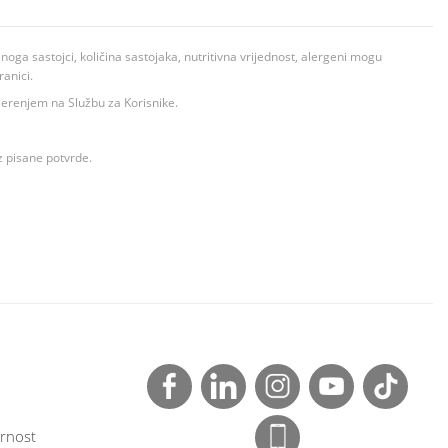
ga sastojci, količina sastojaka, nutritivna vrijednost, alergeni mogu
ranici.
ovjerenjem na Službu za Korisnike.
z pisane potvrde.
rnost