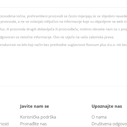
oizvodima točna, prehrambeni proizvodi se često mijenjaju te se slijedom navedeno
ju proizvoda, a ne se oslanjati isključivo na informacije koje su objavljene na web st
 K Plus, ili proizvoda drugih dobavljača ili proizvođača, molimo obratite nam se s p
 odgovoran za netočne informacije. Ovo ne utječe na vaša zakonska prava.
roducirati na bilo koji način bez prethodne suglasnosti Konzum plus d.o.o. niti be
Javite nam se
Upoznajte nas
Korisnička podrška
O nama
nosti
Pronađite nas
Društvena odgovo