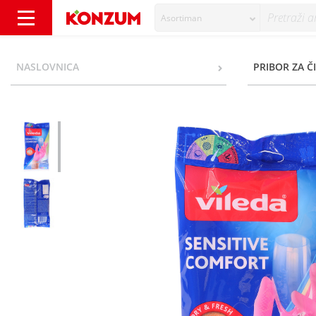
Asortiman
Vileda Sensitive Rukavice veličina 9/L 1 par 
NASLOVNICA
PRIBOR ZA Č