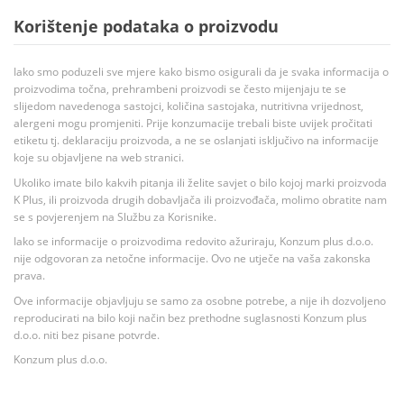
Korištenje podataka o proizvodu
Iako smo poduzeli sve mjere kako bismo osigurali da je svaka informacija o
proizvodima točna, prehrambeni proizvodi se često mijenjaju te se
slijedom navedenoga sastojci, količina sastojaka, nutritivna vrijednost,
alergeni mogu promjeniti. Prije konzumacije trebali biste uvijek pročitati
etiketu tj. deklaraciju proizvoda, a ne se oslanjati isključivo na informacije
koje su objavljene na web stranici.
Ukoliko imate bilo kakvih pitanja ili želite savjet o bilo kojoj marki proizvoda
K Plus, ili proizvoda drugih dobavljača ili proizvođača, molimo obratite nam
se s povjerenjem na Službu za Korisnike.
Iako se informacije o proizvodima redovito ažuriraju, Konzum plus d.o.o.
nije odgovoran za netočne informacije. Ovo ne utječe na vaša zakonska
prava.
Ove informacije objavljuju se samo za osobne potrebe, a nije ih dozvoljeno
reproducirati na bilo koji način bez prethodne suglasnosti Konzum plus
d.o.o. niti bez pisane potvrde.
Konzum plus d.o.o.