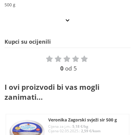
500 g
Kupci su ocijenili
0
od 5
I ovi proizvodi bi vas mogli
zanimati...
Veronika Zagorski svježi sir 500 g
Cijena za j.m.:
5,18 €/kg
Cijena 02.05.2025.:
2,59 €/kom