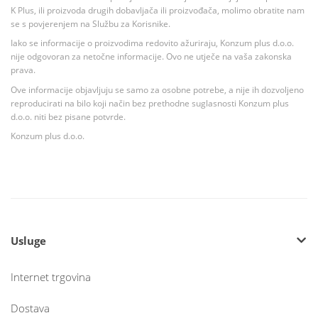
K Plus, ili proizvoda drugih dobavljača ili proizvođača, molimo obratite nam
se s povjerenjem na Službu za Korisnike.
Iako se informacije o proizvodima redovito ažuriraju, Konzum plus d.o.o.
nije odgovoran za netočne informacije. Ovo ne utječe na vaša zakonska
prava.
Ove informacije objavljuju se samo za osobne potrebe, a nije ih dozvoljeno
reproducirati na bilo koji način bez prethodne suglasnosti Konzum plus
d.o.o. niti bez pisane potvrde.
Konzum plus d.o.o.
Usluge
Internet trgovina
Dostava