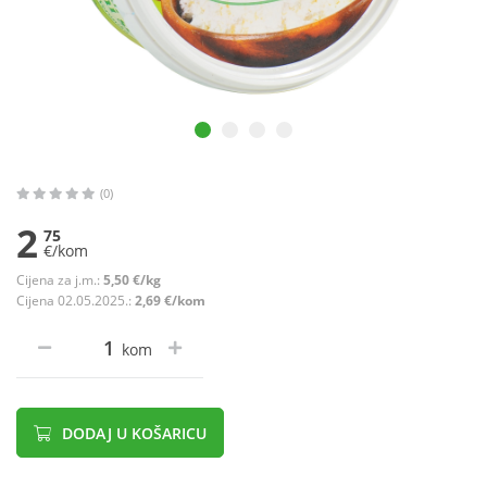
(0)
2
75
€/kom
Cijena za j.m.:
5,50 €/kg
Cijena 02.05.2025.:
2,69 €/kom
kom
DODAJ U KOŠARICU