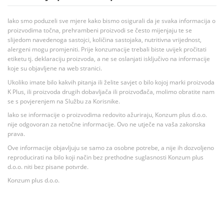
Iako smo poduzeli sve mjere kako bismo osigurali da je svaka informacija o
proizvodima točna, prehrambeni proizvodi se često mijenjaju te se
slijedom navedenoga sastojci, količina sastojaka, nutritivna vrijednost,
alergeni mogu promjeniti. Prije konzumacije trebali biste uvijek pročitati
etiketu tj. deklaraciju proizvoda, a ne se oslanjati isključivo na informacije
koje su objavljene na web stranici.
Ukoliko imate bilo kakvih pitanja ili želite savjet o bilo kojoj marki proizvoda
K Plus, ili proizvoda drugih dobavljača ili proizvođača, molimo obratite nam
se s povjerenjem na Službu za Korisnike.
Iako se informacije o proizvodima redovito ažuriraju, Konzum plus d.o.o.
nije odgovoran za netočne informacije. Ovo ne utječe na vaša zakonska
prava.
Ove informacije objavljuju se samo za osobne potrebe, a nije ih dozvoljeno
reproducirati na bilo koji način bez prethodne suglasnosti Konzum plus
d.o.o. niti bez pisane potvrde.
Konzum plus d.o.o.