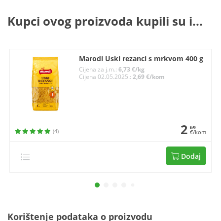
Kupci ovog proizvoda kupili su i...
Marodi Uski rezanci s mrkvom 400 g
Cijena za j.m.:
6,73 €/kg
Cijena 02.05.2025.:
2,69 €/kom
2
69
(4)
€/kom
Dodaj
Korištenje podataka o proizvodu