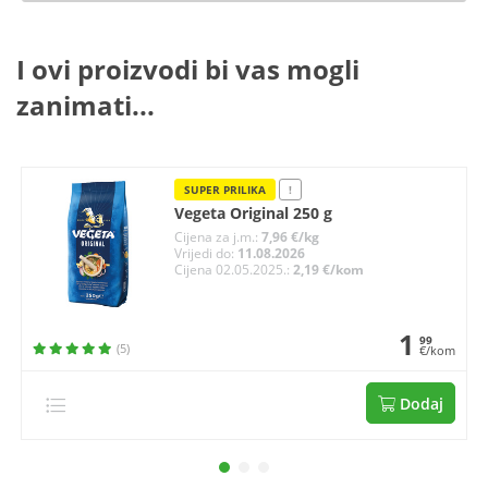
I ovi proizvodi bi vas mogli
zanimati...
SUPER PRILIKA
!
Vegeta Original 250 g
Cijena za j.m.:
7,96 €/kg
Vrijedi do:
11.08.2026
Cijena 02.05.2025.:
2,19 €/kom
1
99
(5)
€/kom
Dodaj