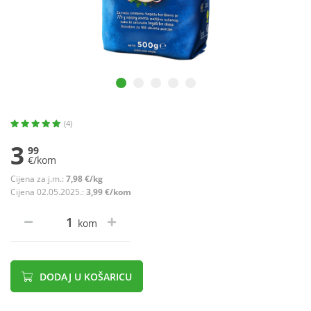
(4)
3
99
€/kom
Cijena za j.m.:
7,98 €/kg
Cijena 02.05.2025.:
3,99 €/kom
kom
DODAJ U KOŠARICU