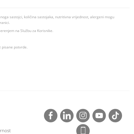
ga sastojci, količina sastojaka, nutritivna vrijednost, alergeni mogu
ranici.
ovjerenjem na Službu za Korisnike.
z pisane potvrde.
rnost