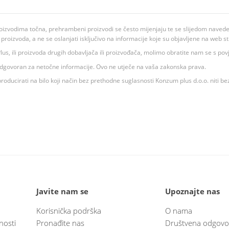
oizvodima točna, prehrambeni proizvodi se često mijenjaju te se slijedom navedeno
ju proizvoda, a ne se oslanjati isključivo na informacije koje su objavljene na web st
 K Plus, ili proizvoda drugih dobavljača ili proizvođača, molimo obratite nam se s p
 odgovoran za netočne informacije. Ovo ne utječe na vaša zakonska prava.
roducirati na bilo koji način bez prethodne suglasnosti Konzum plus d.o.o. niti be
Javite nam se
Upoznajte nas
Korisnička podrška
O nama
nosti
Pronađite nas
Društvena odgovo