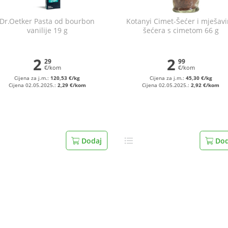
Dr.Oetker Pasta od bourbon
Kotanyi Cimet-Šećer i mješav
vanilije 19 g
šećera s cimetom 66 g
2
2
29
99
€/kom
€/kom
Cijena za j.m.:
120,53 €/kg
Cijena za j.m.:
45,30 €/kg
Cijena 02.05.2025.:
2,29 €/kom
Cijena 02.05.2025.:
2,92 €/kom
Dodaj
Dod