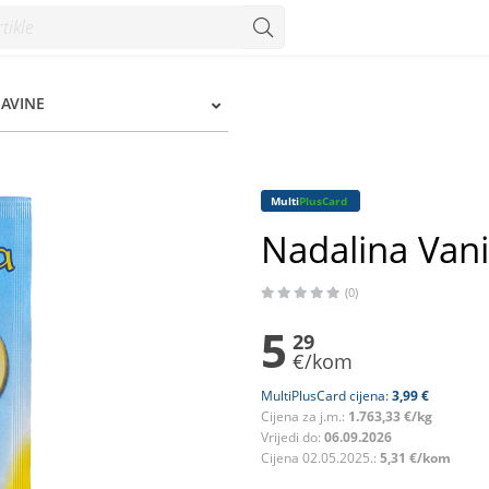
ŠAVINE
Multi
PlusCard
Nadalina Vanil
(0)
5
29
€/kom
MultiPlusCard cijena:
3,99 €
Cijena za j.m.:
1.763,33 €/kg
Vrijedi do:
06.09.2026
Cijena 02.05.2025.:
5,31 €/kom