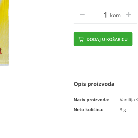
kom
DODAJ U KOŠARICU
Opis proizvoda
Naziv proizvoda:
Vanilija
Neto količina:
3 g