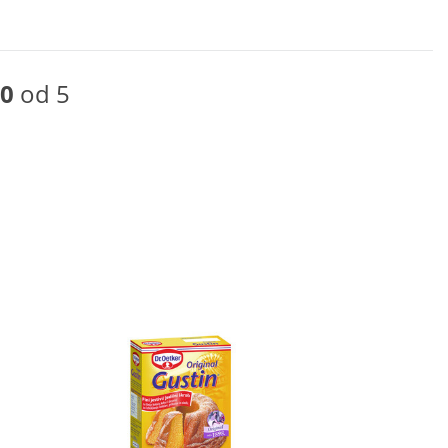
0
od 5