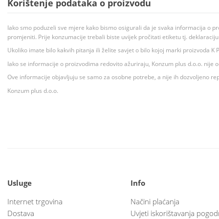
Korištenje podataka o proizvodu
Iako smo poduzeli sve mjere kako bismo osigurali da je svaka informacija o pr
promjeniti. Prije konzumacije trebali biste uvijek pročitati etiketu tj. deklaraci
Ukoliko imate bilo kakvih pitanja ili želite savjet o bilo kojoj marki proizvoda
Iako se informacije o proizvodima redovito ažuriraju, Konzum plus d.o.o. nije
Ove informacije objavljuju se samo za osobne potrebe, a nije ih dozvoljeno rep
Konzum plus d.o.o.
Usluge
Info
Internet trgovina
Načini plaćanja
Dostava
Uvjeti iskorištavanja pogod