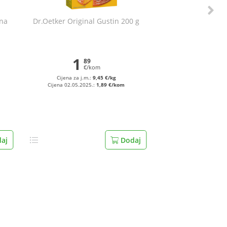
ina
Dr.Oetker Original Gustin 200 g
1
89
€/kom
Cijena za j.m.:
9,45 €/kg
Cijena 02.05.2025.:
1,89 €/kom
aj
Dodaj