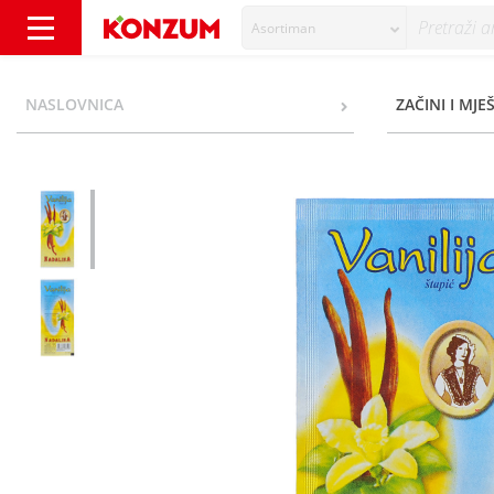
Asortiman
Nadalina Vanilija štapić 3 g - Konzum
NASLOVNICA
ZAČINI I MJE