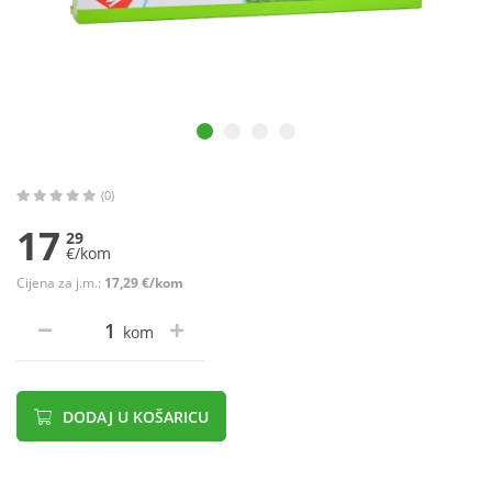
(0)
17
29
€/kom
Cijena za j.m.:
17,29 €/kom
kom
DODAJ U KOŠARICU