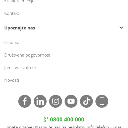
Kutak za medije
Kontakt
Upoznajte nas
O nama
Društvena odgovornost
Jamstvo kvalitete
Novosti
0800 400 000
Imate pitanje? Nazovite nas na besplatni info telefon ili nas