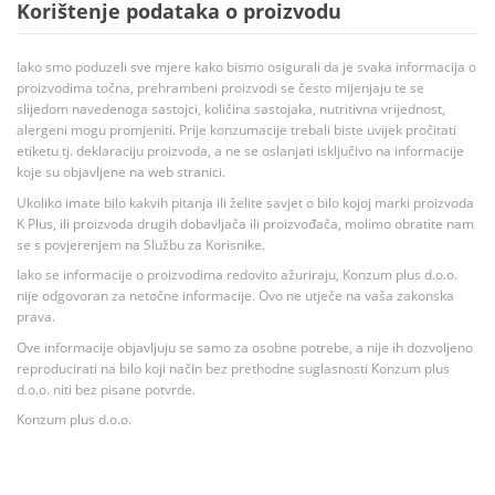
Korištenje podataka o proizvodu
Iako smo poduzeli sve mjere kako bismo osigurali da je svaka informacija o
proizvodima točna, prehrambeni proizvodi se često mijenjaju te se
slijedom navedenoga sastojci, količina sastojaka, nutritivna vrijednost,
alergeni mogu promjeniti. Prije konzumacije trebali biste uvijek pročitati
etiketu tj. deklaraciju proizvoda, a ne se oslanjati isključivo na informacije
koje su objavljene na web stranici.
Ukoliko imate bilo kakvih pitanja ili želite savjet o bilo kojoj marki proizvoda
K Plus, ili proizvoda drugih dobavljača ili proizvođača, molimo obratite nam
se s povjerenjem na Službu za Korisnike.
Iako se informacije o proizvodima redovito ažuriraju, Konzum plus d.o.o.
nije odgovoran za netočne informacije. Ovo ne utječe na vaša zakonska
prava.
Ove informacije objavljuju se samo za osobne potrebe, a nije ih dozvoljeno
reproducirati na bilo koji način bez prethodne suglasnosti Konzum plus
d.o.o. niti bez pisane potvrde.
Konzum plus d.o.o.