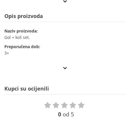
Opis proizvoda
Naziv proizvoda:
Gol + koš set.
Preporučena dob:
3+
Kupci su ocijenili
0
od 5