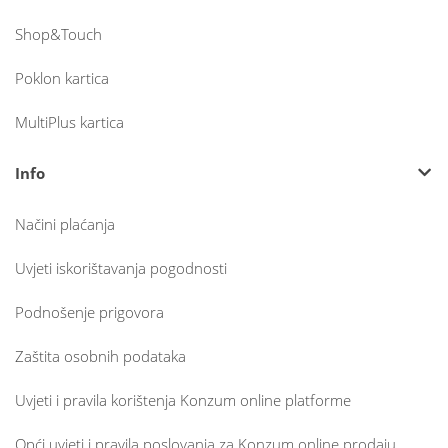
Shop&Touch
Poklon kartica
MultiPlus kartica
Info
Načini plaćanja
Uvjeti iskorištavanja pogodnosti
Podnošenje prigovora
Zaštita osobnih podataka
Uvjeti i pravila korištenja Konzum online platforme
Opći uvjeti i pravila poslovanja za Konzum online prodaju