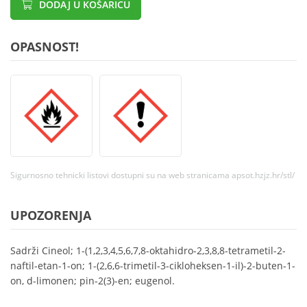
DODAJ U KOŠARICU
OPASNOST!
Sigurnosno tehnicki listovi dostupni su na web stranicama apsot.hzjz.hr/stl/
UPOZORENJA
Sadrži Cineol; 1-(1,2,3,4,5,6,7,8-oktahidro-2,3,8,8-tetrametil-2-
naftil-etan-1-on; 1-(2,6,6-trimetil-3-cikloheksen-1-il)-2-buten-1-
on, d-limonen; pin-2(3)-en; eugenol.