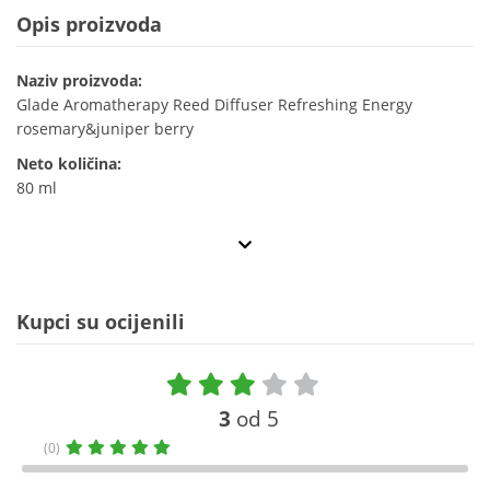
Opis proizvoda
Naziv proizvoda:
Glade Aromatherapy Reed Diffuser Refreshing Energy
rosemary&juniper berry
Neto količina:
80 ml
Kupci su ocijenili
3
od 5
(0)