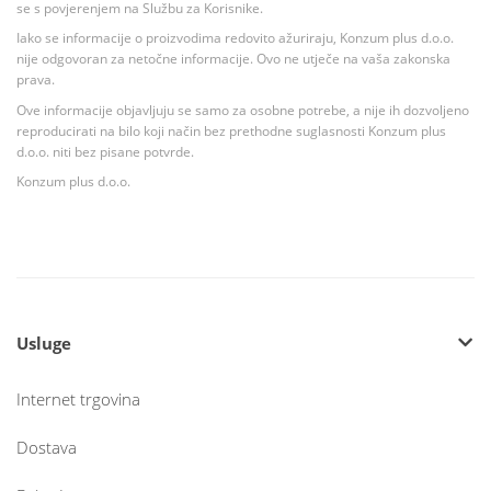
se s povjerenjem na Službu za Korisnike.
Iako se informacije o proizvodima redovito ažuriraju, Konzum plus d.o.o.
nije odgovoran za netočne informacije. Ovo ne utječe na vaša zakonska
prava.
Ove informacije objavljuju se samo za osobne potrebe, a nije ih dozvoljeno
reproducirati na bilo koji način bez prethodne suglasnosti Konzum plus
d.o.o. niti bez pisane potvrde.
Konzum plus d.o.o.
Usluge
Internet trgovina
Dostava