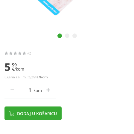
(0)
5
59
€/kom
Cijena za j.m.:
5,59 €/kom
kom
DODAJ U KOŠARICU