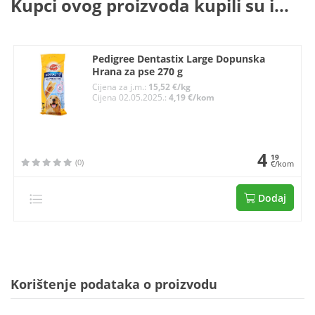
Kupci ovog proizvoda kupili su i...
Pedigree Dentastix Large Dopunska
Hrana za pse 270 g
Cijena za j.m.:
15,52 €/kg
Cijena 02.05.2025.:
4,19 €/kom
4
19
(0)
€/kom
Dodaj
Korištenje podataka o proizvodu