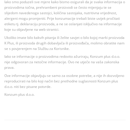
Iako smo poduzeli sve mjere kako bismo osigurali da je svaka informacija o
proizvodima točna, prehrambeni proizvodi se često mijenjaju te se
slijedom navedenoga sastojci, količina sastojaka, nutritivna vrijednost,
alergeni mogu promjeniti. Prije konzumacije trebali biste uvijek pročitati
etiketu tj. deklaraciju proizvoda, a ne se oslanjati isključivo na informacije
koje su objavljene na web stranici.
Ukoliko imate bilo kakvih pitanja ili želite savjet o bilo kojoj marki proizvoda
K Plus, ili proizvoda drugih dobavljača ili proizvođača, molimo obratite nam
se s povjerenjem na Službu za Korisnike.
Iako se informacije o proizvodima redovito ažuriraju, Konzum plus d.o.o.
nije odgovoran za netočne informacije. Ovo ne utječe na vaša zakonska
prava.
Ove informacije objavljuju se samo za osobne potrebe, a nije ih dozvoljeno
reproducirati na bilo koji način bez prethodne suglasnosti Konzum plus
d.o.o. niti bez pisane potvrde.
Konzum plus d.o.o.