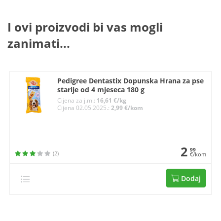
I ovi proizvodi bi vas mogli
zanimati...
Pedigree Dentastix Dopunska Hrana za pse
starije od 4 mjeseca 180 g
Cijena za j.m.:
16,61 €/kg
Cijena 02.05.2025.:
2,99 €/kom
2
99
(2)
€/kom
Dodaj