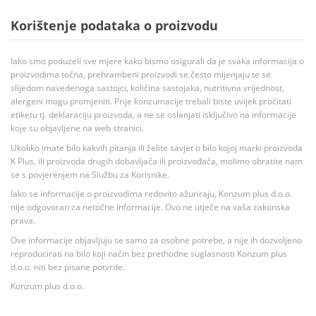
Korištenje podataka o proizvodu
Iako smo poduzeli sve mjere kako bismo osigurali da je svaka informacija o
proizvodima točna, prehrambeni proizvodi se često mijenjaju te se
slijedom navedenoga sastojci, količina sastojaka, nutritivna vrijednost,
alergeni mogu promjeniti. Prije konzumacije trebali biste uvijek pročitati
etiketu tj. deklaraciju proizvoda, a ne se oslanjati isključivo na informacije
koje su objavljene na web stranici.
Ukoliko imate bilo kakvih pitanja ili želite savjet o bilo kojoj marki proizvoda
K Plus, ili proizvoda drugih dobavljača ili proizvođača, molimo obratite nam
se s povjerenjem na Službu za Korisnike.
Iako se informacije o proizvodima redovito ažuriraju, Konzum plus d.o.o.
nije odgovoran za netočne informacije. Ovo ne utječe na vaša zakonska
prava.
Ove informacije objavljuju se samo za osobne potrebe, a nije ih dozvoljeno
reproducirati na bilo koji način bez prethodne suglasnosti Konzum plus
d.o.o. niti bez pisane potvrde.
Konzum plus d.o.o.