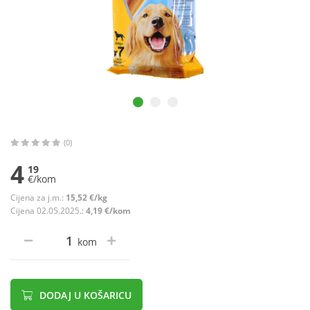
(0)
4
19
€/kom
Cijena za j.m.:
15,52 €/kg
Cijena 02.05.2025.:
4,19 €/kom
kom
DODAJ U KOŠARICU