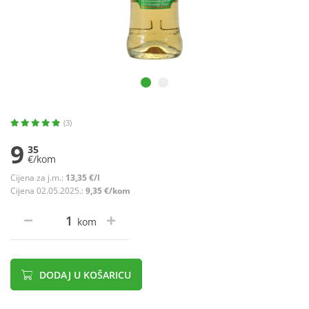
(3)
9
35
€/kom
Cijena za j.m.:
13,35 €/l
Cijena 02.05.2025.:
9,35 €/kom
kom
DODAJ U KOŠARICU