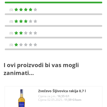
(0)
(0)
(0)
(0)
I ovi proizvodi bi vas mogli
zanimati...
Zvečevo Šljivovica rakija 0,7 l
Cijena za j.m.:
16,55 €/l
Cijena 02.05.2025.:
11,59 €/kom