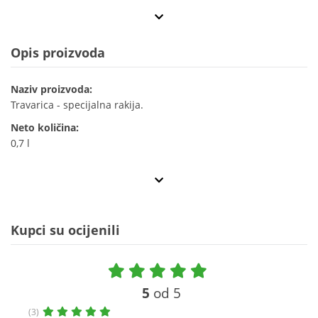
Opis proizvoda
Naziv proizvoda:
Travarica - specijalna rakija.
Neto količina:
0,7 l
Kupci su ocijenili
5
od 5
(3)