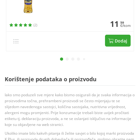
11
59
(2)
€/kom
Dodaj
Korištenje podataka o proizvodu
Iako smo poduzeli sve mjere kako bismo osigurali da je svaka informacija o
proizvodima točna, prehrambeni proizvodi se često mijenjaju te se
slijedom navedenoga sastojci, količina sastojaka, nutritivna vrijednost,
alergeni mogu promjeniti. Prije konzumacije trebali biste uvijek pročitati
etiketu tj. deklaraciju proizvoda, a ne se oslanjati isključivo na informacije
koje su objavljene na web stranici.
Ukoliko imate bilo kakvih pitanja ili želite savjet o bilo kojoj marki proizvoda
K Plus, ili proizvoda drugih dobavljača ili proizvođača, molimo obratite nam