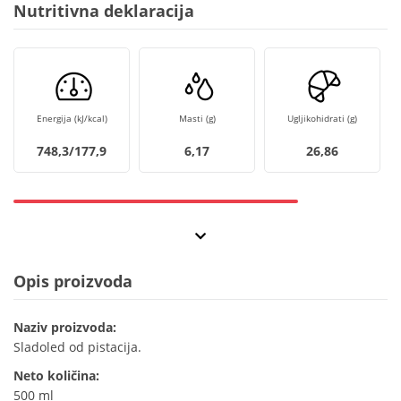
Nutritivna deklaracija
Energija (kJ/kcal)
Masti (g)
Ugljikohidrati (g)
748,3/177,9
6,17
26,86
Opis proizvoda
Naziv proizvoda:
Sladoled od pistacija.
Neto količina:
500 ml