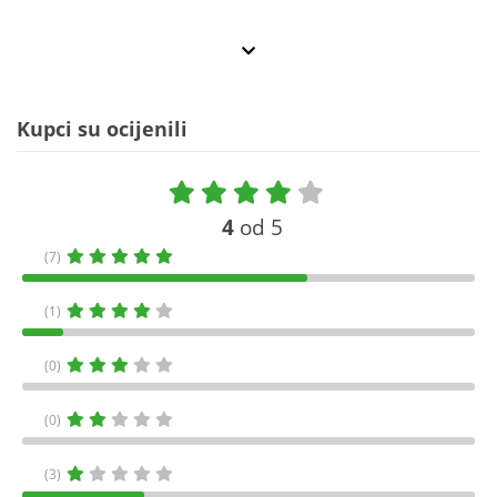
Kupci su ocijenili
4
od 5
(7)
(1)
(0)
(0)
(3)