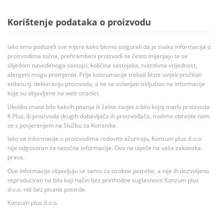
Korištenje podataka o proizvodu
Iako smo poduzeli sve mjere kako bismo osigurali da je svaka informacija o
proizvodima točna, prehrambeni proizvodi se često mijenjaju te se
slijedom navedenoga sastojci, količina sastojaka, nutritivna vrijednost,
alergeni mogu promjeniti. Prije konzumacije trebali biste uvijek pročitati
etiketu tj. deklaraciju proizvoda, a ne se oslanjati isključivo na informacije
koje su objavljene na web stranici.
Ukoliko imate bilo kakvih pitanja ili želite savjet o bilo kojoj marki proizvoda
K Plus, ili proizvoda drugih dobavljača ili proizvođača, molimo obratite nam
se s povjerenjem na Službu za Korisnike.
Iako se informacije o proizvodima redovito ažuriraju, Konzum plus d.o.o.
nije odgovoran za netočne informacije. Ovo ne utječe na vaša zakonska
prava.
Ove informacije objavljuju se samo za osobne potrebe, a nije ih dozvoljeno
reproducirati na bilo koji način bez prethodne suglasnosti Konzum plus
d.o.o. niti bez pisane potvrde.
Konzum plus d.o.o.