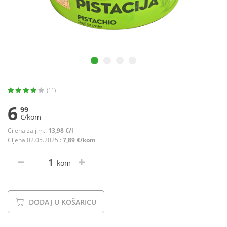
(11)
6
99
€/kom
Cijena za j.m.:
13,98 €/l
Cijena 02.05.2025.:
7,89 €/kom
kom
DODAJ U KOŠARICU