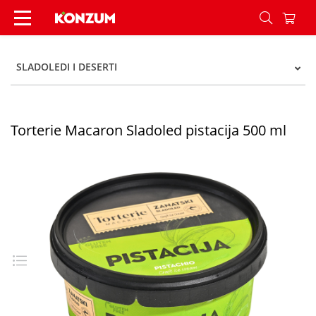
Torterie macaron slad pistacija 500ml - Konzum
SLADOLEDI I DESERTI
Torterie Macaron Sladoled pistacija 500 ml