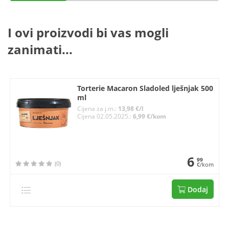
I ovi proizvodi bi vas mogli
zanimati...
Torterie Macaron Sladoled lješnjak 500
ml
Cijena za j.m.:
13,98 €/l
Cijena 02.05.2025.:
6,99 €/kom
6
99
(0)
€/kom
Dodaj