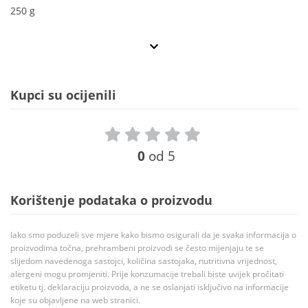
250 g
Kupci su ocijenili
0
od 5
Korištenje podataka o proizvodu
Iako smo poduzeli sve mjere kako bismo osigurali da je svaka informacija o
proizvodima točna, prehrambeni proizvodi se često mijenjaju te se
slijedom navedenoga sastojci, količina sastojaka, nutritivna vrijednost,
alergeni mogu promjeniti. Prije konzumacije trebali biste uvijek pročitati
etiketu tj. deklaraciju proizvoda, a ne se oslanjati isključivo na informacije
koje su objavljene na web stranici.