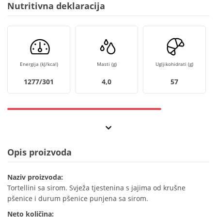
Nutritivna deklaracija
Energija (kJ/kcal)
Masti (g)
Ugljikohidrati (g)
1277/301
4,0
57
Opis proizvoda
Naziv proizvoda:
Tortellini sa sirom. Svježa tjestenina s jajima od krušne
pšenice i durum pšenice punjena sa sirom.
Neto količina: