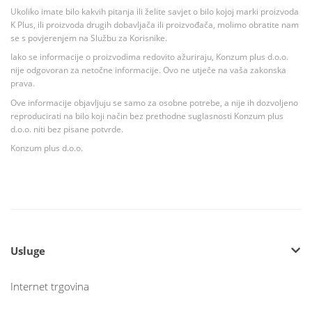
Ukoliko imate bilo kakvih pitanja ili želite savjet o bilo kojoj marki proizvoda
K Plus, ili proizvoda drugih dobavljača ili proizvođača, molimo obratite nam
se s povjerenjem na Službu za Korisnike.
Iako se informacije o proizvodima redovito ažuriraju, Konzum plus d.o.o.
nije odgovoran za netočne informacije. Ovo ne utječe na vaša zakonska
prava.
Ove informacije objavljuju se samo za osobne potrebe, a nije ih dozvoljeno
reproducirati na bilo koji način bez prethodne suglasnosti Konzum plus
d.o.o. niti bez pisane potvrde.
Konzum plus d.o.o.
Usluge
Internet trgovina