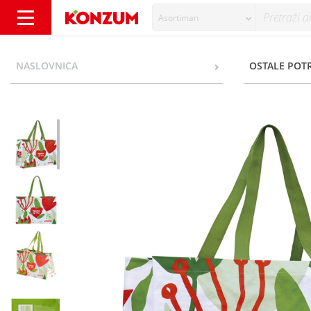
Asortiman
Višekratna torba velika Priroda me voli - Ko
NASLOVNICA
OSTALE POT