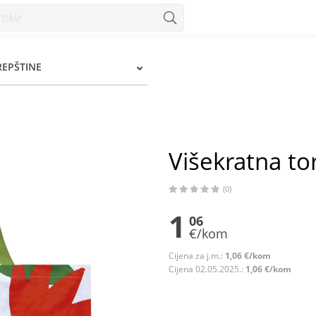
nzum
REPŠTINE
Višekratna to
(0)
1
06
€/kom
Cijena za j.m.:
1,06 €/kom
Cijena 02.05.2025.:
1,06 €/kom