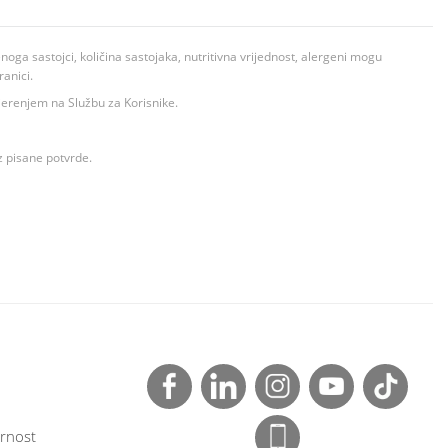
ga sastojci, količina sastojaka, nutritivna vrijednost, alergeni mogu
ranici.
ovjerenjem na Službu za Korisnike.
z pisane potvrde.
rnost