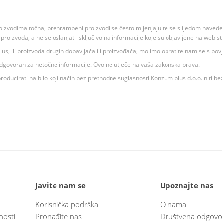
oizvodima točna, prehrambeni proizvodi se često mijenjaju te se slijedom navedeno
ju proizvoda, a ne se oslanjati isključivo na informacije koje su objavljene na web st
 K Plus, ili proizvoda drugih dobavljača ili proizvođača, molimo obratite nam se s p
 odgovoran za netočne informacije. Ovo ne utječe na vaša zakonska prava.
roducirati na bilo koji način bez prethodne suglasnosti Konzum plus d.o.o. niti be
Javite nam se
Upoznajte nas
Korisnička podrška
O nama
nosti
Pronađite nas
Društvena odgovo