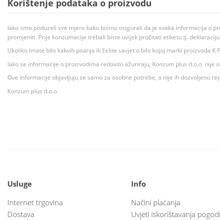
Korištenje podataka o proizvodu
Iako smo poduzeli sve mjere kako bismo osigurali da je svaka informacija o pr
promjeniti. Prije konzumacije trebali biste uvijek pročitati etiketu tj. deklaraci
Ukoliko imate bilo kakvih pitanja ili želite savjet o bilo kojoj marki proizvoda
Iako se informacije o proizvodima redovito ažuriraju, Konzum plus d.o.o. nije
Ove informacije objavljuju se samo za osobne potrebe, a nije ih dozvoljeno rep
Konzum plus d.o.o.
Usluge
Info
Internet trgovina
Načini plaćanja
Dostava
Uvjeti iskorištavanja pogod