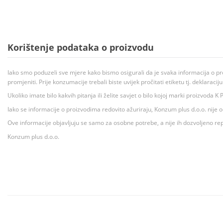
Korištenje podataka o proizvodu
Iako smo poduzeli sve mjere kako bismo osigurali da je svaka informacija o pr
promjeniti. Prije konzumacije trebali biste uvijek pročitati etiketu tj. deklaraci
Ukoliko imate bilo kakvih pitanja ili želite savjet o bilo kojoj marki proizvoda
Iako se informacije o proizvodima redovito ažuriraju, Konzum plus d.o.o. nije
Ove informacije objavljuju se samo za osobne potrebe, a nije ih dozvoljeno rep
Konzum plus d.o.o.