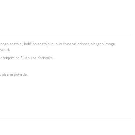
ga sastojci, količina sastojaka, nutritivna vrijednost, alergeni mogu
ranici.
ovjerenjem na Službu za Korisnike.
z pisane potvrde.