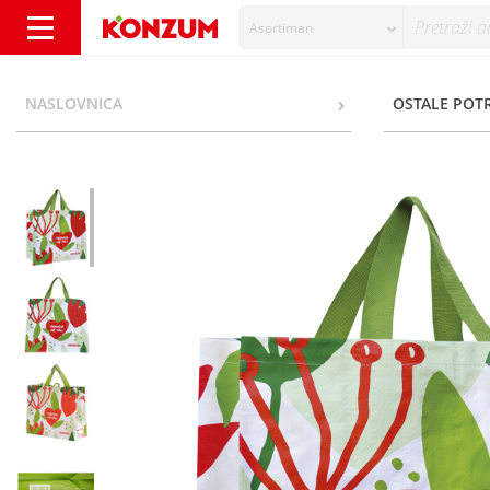
Asortiman
Višekratna torba mala Priroda me voli - Kon
NASLOVNICA
OSTALE POT