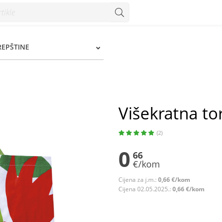
zum
REPŠTINE
Višekratna to
(2)
0
66
€/kom
Cijena za j.m.:
0,66 €/kom
Cijena 02.05.2025.:
0,66 €/kom