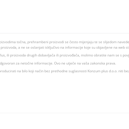
oizvodima točna, prehrambeni proizvodi se često mijenjaju te se slijedom navedeno
ju proizvoda, a ne se oslanjati isključivo na informacije koje su objavljene na web st
 K Plus, ili proizvoda drugih dobavljača ili proizvođača, molimo obratite nam se s p
 odgovoran za netočne informacije. Ovo ne utječe na vaša zakonska prava.
roducirati na bilo koji način bez prethodne suglasnosti Konzum plus d.o.o. niti be