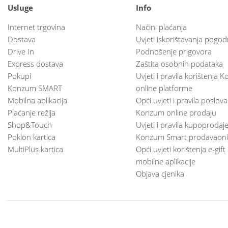
Usluge
Info
Internet trgovina
Načini plaćanja
Dostava
Uvjeti iskorištavanja pogod
Drive In
Podnošenje prigovora
Express dostava
Zaštita osobnih podataka
Pokupi
Uvjeti i pravila korištenja
Konzum SMART
online platforme
Mobilna aplikacija
Opći uvjeti i pravila poslov
Plaćanje režija
Konzum online prodaju
Shop&Touch
Uvjeti i pravila kupoprodaj
Poklon kartica
Konzum Smart prodavaoni
MultiPlus kartica
Opći uvjeti korištenja e-gift
mobilne aplikacije
Objava cjenika