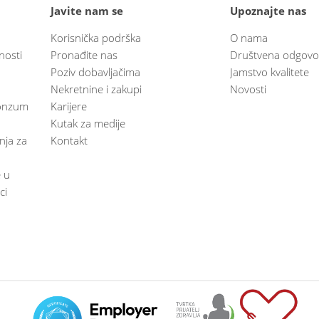
Javite nam se
Upoznajte nas
Korisnička podrška
O nama
nosti
Pronađite nas
Društvena odgovo
Poziv dobavljačima
Jamstvo kvalitete
Nekretnine i zakupi
Novosti
 Konzum
Karijere
Kutak za medije
anja za
Kontakt
e u
ci