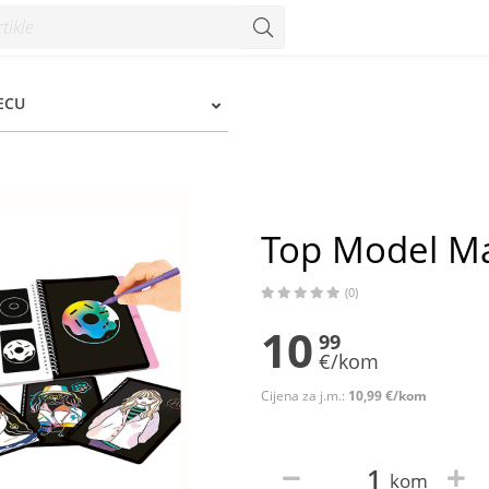
JECU
Top Model Ma
(0)
10
99
€/kom
Cijena za j.m.:
10,99 €/kom
kom