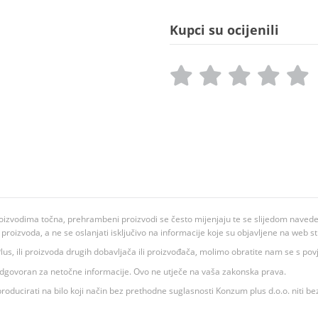
Kupci su ocijenili
oizvodima točna, prehrambeni proizvodi se često mijenjaju te se slijedom navedeno
ju proizvoda, a ne se oslanjati isključivo na informacije koje su objavljene na web st
 K Plus, ili proizvoda drugih dobavljača ili proizvođača, molimo obratite nam se s p
 odgovoran za netočne informacije. Ovo ne utječe na vaša zakonska prava.
roducirati na bilo koji način bez prethodne suglasnosti Konzum plus d.o.o. niti be