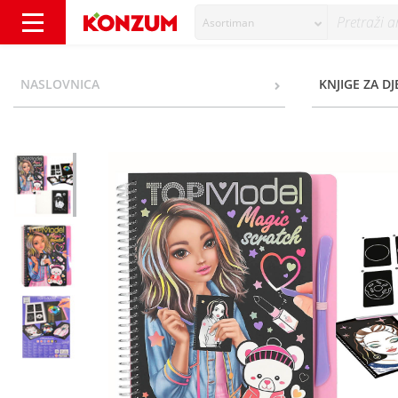
Asortiman
Top Model Magic Scratch Bojanka - Konzum
NASLOVNICA
KNJIGE ZA D