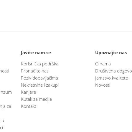
Javite nam se
Upoznajte nas
Korisnička podrška
O nama
nosti
Pronađite nas
Društvena odgovo
Poziv dobavljačima
Jamstvo kvalitete
Nekretnine i zakupi
Novosti
 Konzum
Karijere
Kutak za medije
anja za
Kontakt
e u
ci