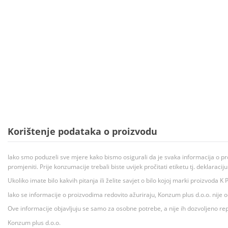
Korištenje podataka o proizvodu
Iako smo poduzeli sve mjere kako bismo osigurali da je svaka informacija o pr
promjeniti. Prije konzumacije trebali biste uvijek pročitati etiketu tj. deklaraci
Ukoliko imate bilo kakvih pitanja ili želite savjet o bilo kojoj marki proizvoda
Iako se informacije o proizvodima redovito ažuriraju, Konzum plus d.o.o. nije
Ove informacije objavljuju se samo za osobne potrebe, a nije ih dozvoljeno rep
Konzum plus d.o.o.