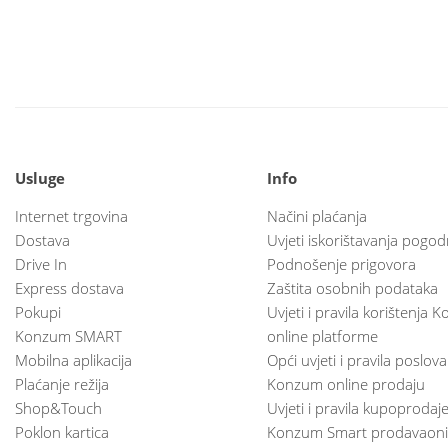
Usluge
Info
Internet trgovina
Načini plaćanja
Dostava
Uvjeti iskorištavanja pogod
Drive In
Podnošenje prigovora
Express dostava
Zaštita osobnih podataka
Pokupi
Uvjeti i pravila korištenja
Konzum SMART
online platforme
Mobilna aplikacija
Opći uvjeti i pravila poslov
Plaćanje režija
Konzum online prodaju
Shop&Touch
Uvjeti i pravila kupoprodaj
Poklon kartica
Konzum Smart prodavaoni