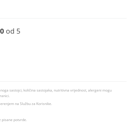
0
od 5
ga sastojci, količina sastojaka, nutritivna vrijednost, alergeni mogu
ranici.
ovjerenjem na Službu za Korisnike.
z pisane potvrde.