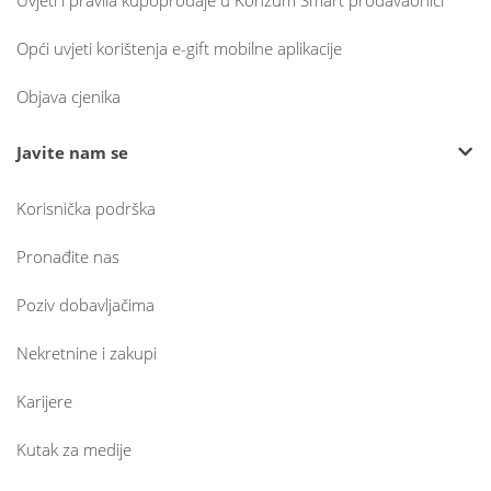
Uvjeti i pravila kupoprodaje u Konzum Smart prodavaonici
Opći uvjeti korištenja e-gift mobilne aplikacije
Objava cjenika
Javite nam se
Korisnička podrška
Pronađite nas
Poziv dobavljačima
Nekretnine i zakupi
Karijere
Kutak za medije