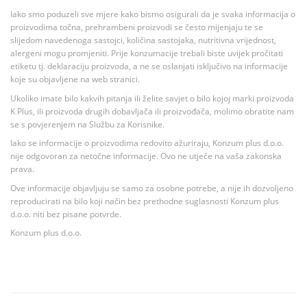
Iako smo poduzeli sve mjere kako bismo osigurali da je svaka informacija o
proizvodima točna, prehrambeni proizvodi se često mijenjaju te se
slijedom navedenoga sastojci, količina sastojaka, nutritivna vrijednost,
alergeni mogu promjeniti. Prije konzumacije trebali biste uvijek pročitati
etiketu tj. deklaraciju proizvoda, a ne se oslanjati isključivo na informacije
koje su objavljene na web stranici.
Ukoliko imate bilo kakvih pitanja ili želite savjet o bilo kojoj marki proizvoda
K Plus, ili proizvoda drugih dobavljača ili proizvođača, molimo obratite nam
se s povjerenjem na Službu za Korisnike.
Iako se informacije o proizvodima redovito ažuriraju, Konzum plus d.o.o.
nije odgovoran za netočne informacije. Ovo ne utječe na vaša zakonska
prava.
Ove informacije objavljuju se samo za osobne potrebe, a nije ih dozvoljeno
reproducirati na bilo koji način bez prethodne suglasnosti Konzum plus
d.o.o. niti bez pisane potvrde.
Konzum plus d.o.o.