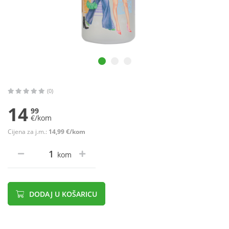
(0)
14
99
€/kom
Cijena za j.m.:
14,99 €/kom
kom
DODAJ U KOŠARICU