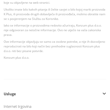
koje su objavljene na web stranici.
Ukoliko imate bilo kakvih pitanja ili želite savjet o bilo kojoj marki proizvoda
K Plus, ili proizvoda drugih dobavljača ili proizvođača, molimo obratite nam
se s povjerenjem na Službu za Korisnike.
Iako se informacije o proizvodima redovito ažuriraju, Konzum plus d.o.o.
nije odgovoran za netočne informacije. Ovo ne utječe na vaša zakonska
prava.
Ove informacije objavljuju se samo za osobne potrebe, a nije ih dozvoljeno
reproducirati na bilo koji način bez prethodne suglasnosti Konzum plus
d.o.o. niti bez pisane potvrde.
Konzum plus d.o.o.
Usluge
Internet trgovina