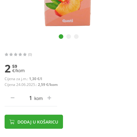
(0)
2
59
€/kom
Cijena za j.m.:
1,30 €/l
Cijena 24.06.2025.:
2,59 €/kom
kom
DODAJ U KOŠARICU