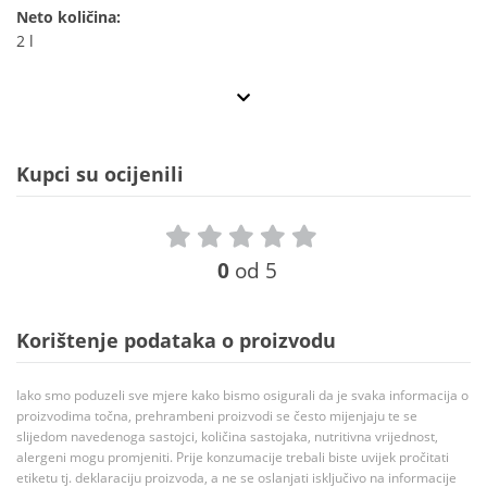
Neto količina:
2 l
Kupci su ocijenili
0
od 5
Korištenje podataka o proizvodu
Iako smo poduzeli sve mjere kako bismo osigurali da je svaka informacija o
proizvodima točna, prehrambeni proizvodi se često mijenjaju te se
slijedom navedenoga sastojci, količina sastojaka, nutritivna vrijednost,
alergeni mogu promjeniti. Prije konzumacije trebali biste uvijek pročitati
etiketu tj. deklaraciju proizvoda, a ne se oslanjati isključivo na informacije