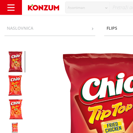
Asortiman
Chio Tip Top fried chicken 45 g - Konzum
NASLOVNICA
FLIPS