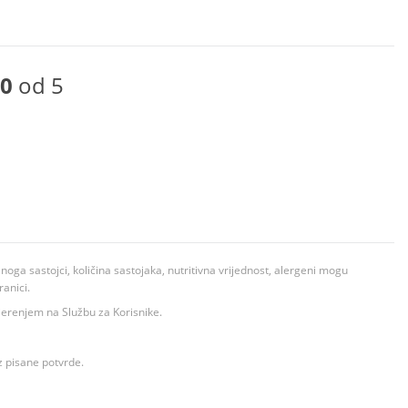
0
od 5
ga sastojci, količina sastojaka, nutritivna vrijednost, alergeni mogu
ranici.
ovjerenjem na Službu za Korisnike.
z pisane potvrde.