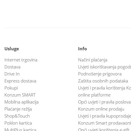
Usluge
Info
Internet trgovina
Načini plaćanja
Dostava
Uvjeti iskorištavanja pogod
Drive In
Podnošenje prigovora
Express dostava
Zaštita osobnih podataka
Pokupi
Uvjeti i pravila korištenja
Konzum SMART
online platforme
Mobilna aplikacija
Opći uvjeti i pravila poslov
Plaćanje režija
Konzum online prodaju
Shop&Touch
Uvjeti i pravila kupoprodaj
Poklon kartica
Konzum Smart prodavaoni
MultiPlus kartica
Opći uvjeti korištenja e-gift