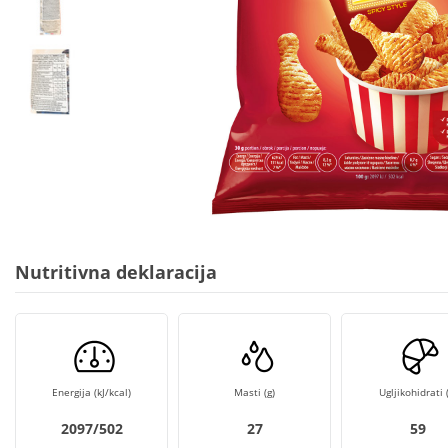
Nutritivna deklaracija
Energija (kJ/kcal)
Masti (g)
Ugljikohidrati (
2097/502
27
59