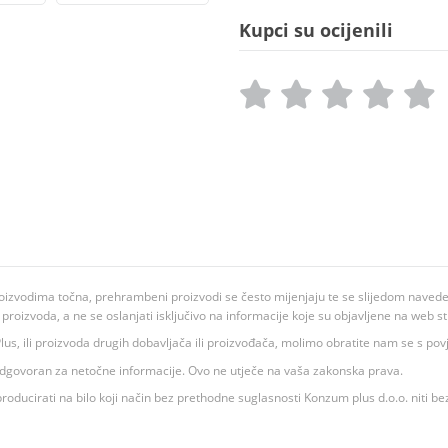
Kupci su ocijenili
oizvodima točna, prehrambeni proizvodi se često mijenjaju te se slijedom navedeno
ju proizvoda, a ne se oslanjati isključivo na informacije koje su objavljene na web st
 K Plus, ili proizvoda drugih dobavljača ili proizvođača, molimo obratite nam se s p
 odgovoran za netočne informacije. Ovo ne utječe na vaša zakonska prava.
roducirati na bilo koji način bez prethodne suglasnosti Konzum plus d.o.o. niti be