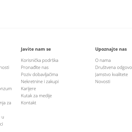
Javite nam se
Upoznajte nas
Korisnička podrška
O nama
nosti
Pronađite nas
Društvena odgovo
Poziv dobavljačima
Jamstvo kvalitete
Nekretnine i zakupi
Novosti
 Konzum
Karijere
Kutak za medije
anja za
Kontakt
e u
ci