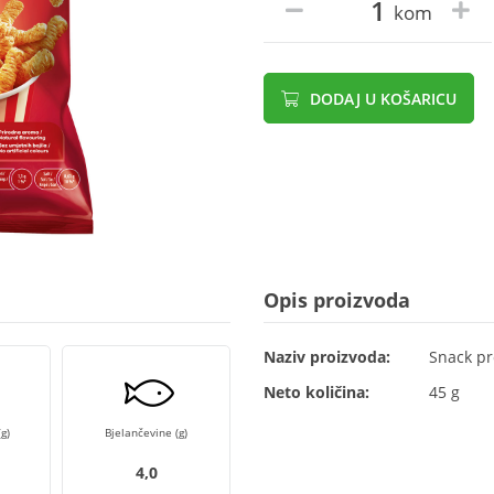
kom
DODAJ U KOŠARICU
Opis proizvoda
Naziv proizvoda:
Snack pr
Neto količina:
45 g
g)
Bjelančevine (g)
4,0