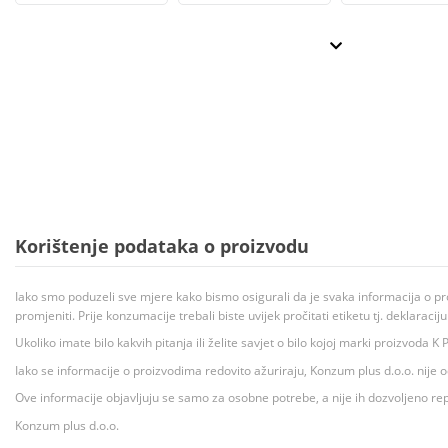
Korištenje podataka o proizvodu
Iako smo poduzeli sve mjere kako bismo osigurali da je svaka informacija o pr
promjeniti. Prije konzumacije trebali biste uvijek pročitati etiketu tj. deklaraci
Ukoliko imate bilo kakvih pitanja ili želite savjet o bilo kojoj marki proizvoda
Iako se informacije o proizvodima redovito ažuriraju, Konzum plus d.o.o. nije
Ove informacije objavljuju se samo za osobne potrebe, a nije ih dozvoljeno rep
Konzum plus d.o.o.