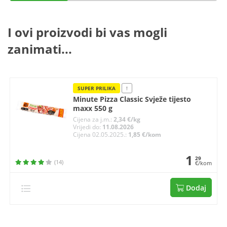
I ovi proizvodi bi vas mogli
zanimati...
SUPER PRILIKA
!
Minute Pizza Classic Svježe tijesto
maxx 550 g
Cijena za j.m.:
2,34 €/kg
Vrijedi do:
11.08.2026
Cijena 02.05.2025.:
1,85 €/kom
1
29
(14)
€/kom
Dodaj