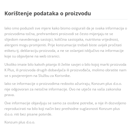
Korištenje podataka o proizvodu
Iako smo poduzeli sve mjere kako bismo osigurali da je svaka informacija o
proizvodima točna, prehrambeni proizvodi se često mijenjaju te se
slijedom navedenoga sastojci, količina sastojaka, nutritivna vrijednost,
alergeni mogu promjeniti. Prije konzumacije trebali biste uvijek pročitati
etiketu tj. deklaraciju proizvoda, a ne se oslanjati isključivo na informacije
koje su objavljene na web stranici.
Ukoliko imate bilo kakvih pitanja ili želite savjet o bilo kojoj marki proizvoda
K Plus, ili proizvoda drugih dobavljača ili proizvođača, molimo obratite nam
se s povjerenjem na Službu za Korisnike.
Iako se informacije o proizvodima redovito ažuriraju, Konzum plus d.o.o.
nije odgovoran za netočne informacije. Ovo ne utječe na vaša zakonska
prava.
Ove informacije objavljuju se samo za osobne potrebe, a nije ih dozvoljeno
reproducirati na bilo koji način bez prethodne suglasnosti Konzum plus
d.o.o. niti bez pisane potvrde.
Konzum plus d.o.o.