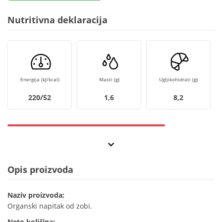
Nutritivna deklaracija
Energija (kJ/kcal)
Masti (g)
Ugljikohidrati (g)
220/52
1,6
8,2
Opis proizvoda
Naziv proizvoda:
Organski napitak od zobi.
Neto količina: