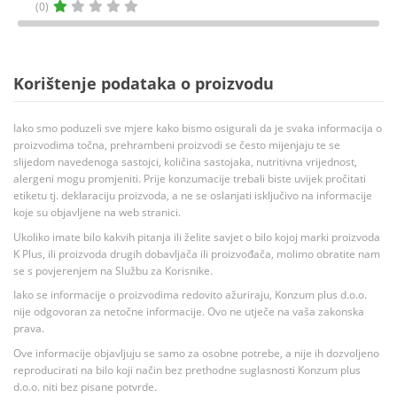
(0)
Korištenje podataka o proizvodu
Iako smo poduzeli sve mjere kako bismo osigurali da je svaka informacija o
proizvodima točna, prehrambeni proizvodi se često mijenjaju te se
slijedom navedenoga sastojci, količina sastojaka, nutritivna vrijednost,
alergeni mogu promjeniti. Prije konzumacije trebali biste uvijek pročitati
etiketu tj. deklaraciju proizvoda, a ne se oslanjati isključivo na informacije
koje su objavljene na web stranici.
Ukoliko imate bilo kakvih pitanja ili želite savjet o bilo kojoj marki proizvoda
K Plus, ili proizvoda drugih dobavljača ili proizvođača, molimo obratite nam
se s povjerenjem na Službu za Korisnike.
Iako se informacije o proizvodima redovito ažuriraju, Konzum plus d.o.o.
nije odgovoran za netočne informacije. Ovo ne utječe na vaša zakonska
prava.
Ove informacije objavljuju se samo za osobne potrebe, a nije ih dozvoljeno
reproducirati na bilo koji način bez prethodne suglasnosti Konzum plus
d.o.o. niti bez pisane potvrde.