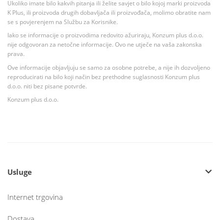
Ukoliko imate bilo kakvih pitanja ili želite savjet o bilo kojoj marki proizvoda
K Plus, ili proizvoda drugih dobavljača ili proizvođača, molimo obratite nam
se s povjerenjem na Službu za Korisnike.
Iako se informacije o proizvodima redovito ažuriraju, Konzum plus d.o.o.
nije odgovoran za netočne informacije. Ovo ne utječe na vaša zakonska
prava.
Ove informacije objavljuju se samo za osobne potrebe, a nije ih dozvoljeno
reproducirati na bilo koji način bez prethodne suglasnosti Konzum plus
d.o.o. niti bez pisane potvrde.
Konzum plus d.o.o.
Usluge
Internet trgovina
Dostava