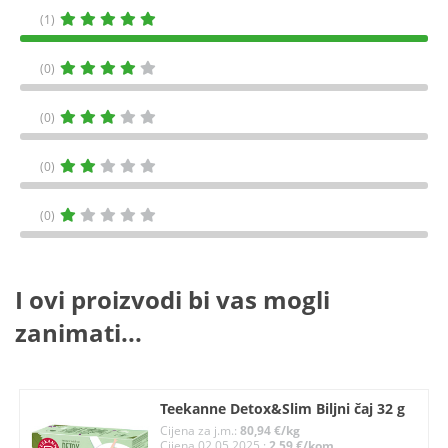
(1)
(0)
(0)
(0)
(0)
I ovi proizvodi bi vas mogli
zanimati...
Teekanne Detox&Slim Biljni čaj 32 g
Cijena za j.m.:
80,94 €/kg
Cijena 02.05.2025.:
2,59 €/kom