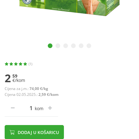
(1)
2
59
€/kom
Cijena za j.m.:
74,00 €/kg
Cijena 02.05.2025.:
2,59 €/kom
kom
DODAJ U KOŠARICU