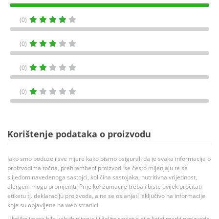
(0)
(0)
(0)
(0)
Korištenje podataka o proizvodu
Iako smo poduzeli sve mjere kako bismo osigurali da je svaka informacija o
proizvodima točna, prehrambeni proizvodi se često mijenjaju te se
slijedom navedenoga sastojci, količina sastojaka, nutritivna vrijednost,
alergeni mogu promjeniti. Prije konzumacije trebali biste uvijek pročitati
etiketu tj. deklaraciju proizvoda, a ne se oslanjati isključivo na informacije
koje su objavljene na web stranici.
Ukoliko imate bilo kakvih pitanja ili želite savjet o bilo kojoj marki proizvoda