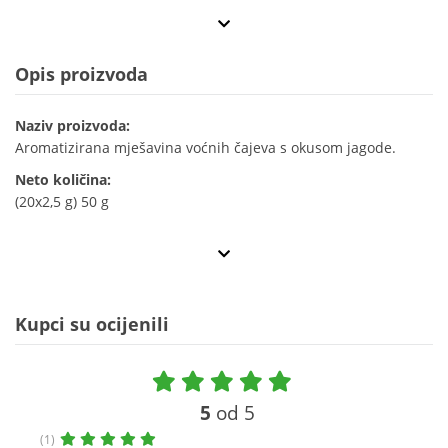
Opis proizvoda
Naziv proizvoda:
Aromatizirana mješavina voćnih čajeva s okusom jagode.
Neto količina:
(20x2,5 g) 50 g
Kupci su ocijenili
5
od 5
(1)