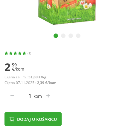
(1)
2
59
€/kom
Cijena za j.m.:
51,80 €/kg
Cijena 07.11.2025.:
2,39 €/kom
kom
DODAJ U KOŠARICU