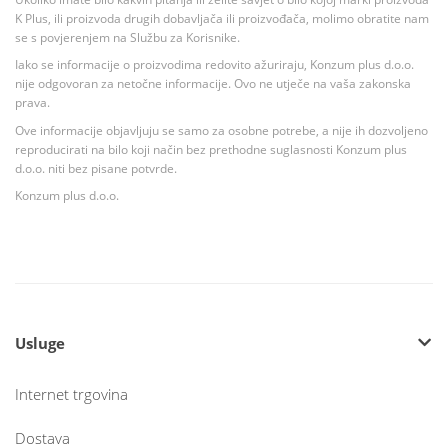
K Plus, ili proizvoda drugih dobavljača ili proizvođača, molimo obratite nam
se s povjerenjem na Službu za Korisnike.
Iako se informacije o proizvodima redovito ažuriraju, Konzum plus d.o.o.
nije odgovoran za netočne informacije. Ovo ne utječe na vaša zakonska
prava.
Ove informacije objavljuju se samo za osobne potrebe, a nije ih dozvoljeno
reproducirati na bilo koji način bez prethodne suglasnosti Konzum plus
d.o.o. niti bez pisane potvrde.
Konzum plus d.o.o.
Usluge
Internet trgovina
Dostava