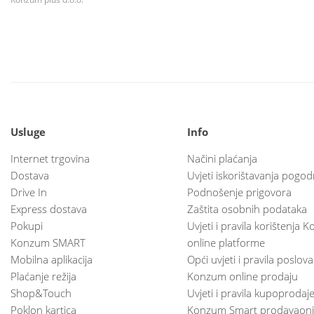
Usluge
Info
Internet trgovina
Načini plaćanja
Dostava
Uvjeti iskorištavanja pogod
Drive In
Podnošenje prigovora
Express dostava
Zaštita osobnih podataka
Pokupi
Uvjeti i pravila korištenja
Konzum SMART
online platforme
Mobilna aplikacija
Opći uvjeti i pravila poslov
Plaćanje režija
Konzum online prodaju
Shop&Touch
Uvjeti i pravila kupoprodaj
Poklon kartica
Konzum Smart prodavaoni