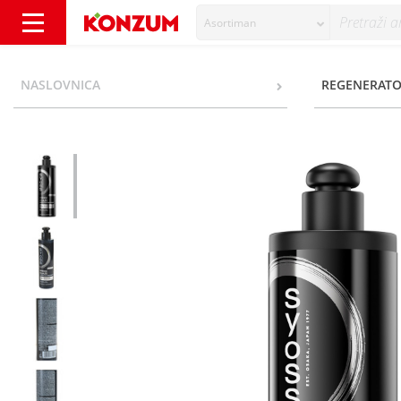
Asortiman
Syoss Intense Glaze 15% Silicium Tretman z
NASLOVNICA
REGENERATOR