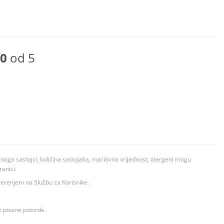
0
od 5
ga sastojci, količina sastojaka, nutritivna vrijednost, alergeni mogu
ranici.
ovjerenjem na Službu za Korisnike.
z pisane potvrde.