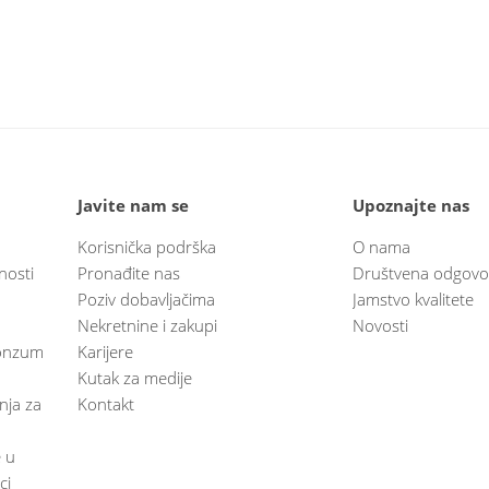
Javite nam se
Upoznajte nas
Korisnička podrška
O nama
nosti
Pronađite nas
Društvena odgovo
Poziv dobavljačima
Jamstvo kvalitete
Nekretnine i zakupi
Novosti
 Konzum
Karijere
Kutak za medije
anja za
Kontakt
e u
ci