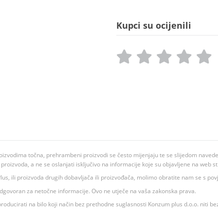
Kupci su ocijenili
oizvodima točna, prehrambeni proizvodi se često mijenjaju te se slijedom navedeno
ju proizvoda, a ne se oslanjati isključivo na informacije koje su objavljene na web st
 K Plus, ili proizvoda drugih dobavljača ili proizvođača, molimo obratite nam se s p
 odgovoran za netočne informacije. Ovo ne utječe na vaša zakonska prava.
roducirati na bilo koji način bez prethodne suglasnosti Konzum plus d.o.o. niti be