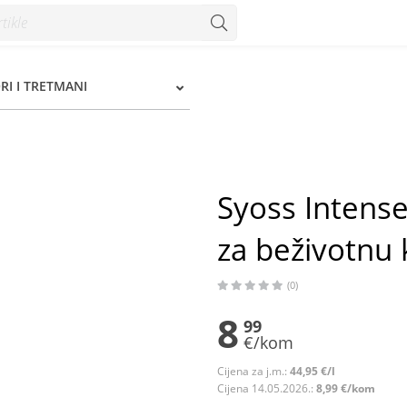
a beživotnu kosu 200 ml - Konzum
I I TRETMANI
Syoss Intense
za beživotnu
(0)
8
99
€/kom
Cijena za j.m.:
44,95 €/l
Cijena 14.05.2026.:
8,99 €/kom