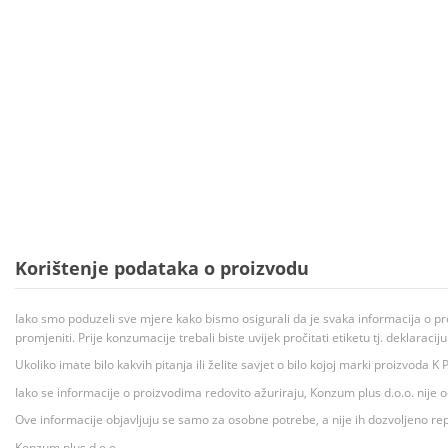
Korištenje podataka o proizvodu
Iako smo poduzeli sve mjere kako bismo osigurali da je svaka informacija o pr
promjeniti. Prije konzumacije trebali biste uvijek pročitati etiketu tj. deklaraci
Ukoliko imate bilo kakvih pitanja ili želite savjet o bilo kojoj marki proizvoda
Iako se informacije o proizvodima redovito ažuriraju, Konzum plus d.o.o. nije
Ove informacije objavljuju se samo za osobne potrebe, a nije ih dozvoljeno rep
Konzum plus d.o.o.